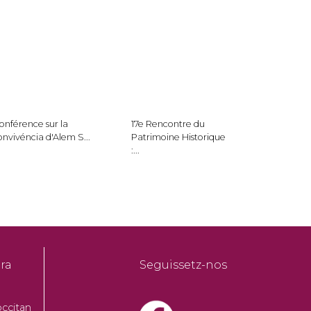
onférence sur la
17e Rencontre du
onvivéncia d'Alem S...
Patrimoine Historique
:...
ra
Seguissetz-nos
ccitan