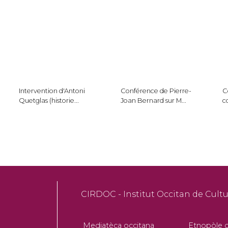
Intervention d'Antoni
Conférence de Pierre-
C
Quetglas (historie...
Joan Bernard sur M...
c
CIRDOC - Institut Occitan de Cultu
Mediatèca occitana
Etnopòle o