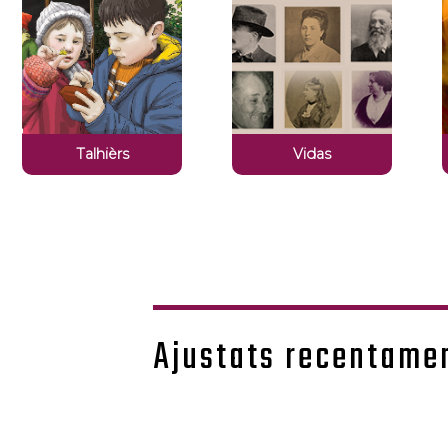
Talhièrs
Vidas
Ajustats recentame