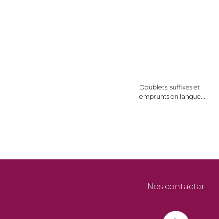
Doublets, suffixes et
emprunts en langue...
Nos contactar