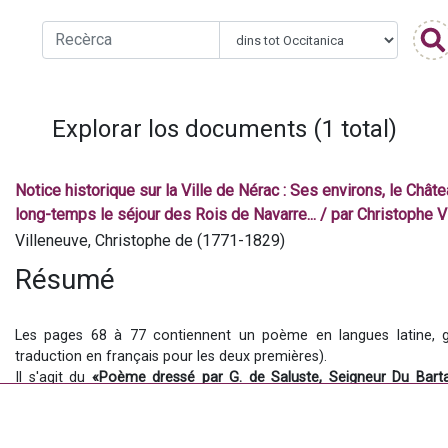
Explorar los documents (1 total)
Notice historique sur la Ville de Nérac : Ses environs, le Châte
long-temps le séjour des Rois de Navarre... / par Christophe
Villeneuve, Christophe de (1771-1829)
Résumé 
Les pages 68 à 77 contiennent un poème en langues latine, ga
traduction en français pour les deux premières). 
Il s'agit du 
«Poème dressé par G. de Saluste, Seigneur Du Bartas,
Navarre, faisant son entrée à Nérac, auquel trois Nymphes débatte
Sa Majesté »