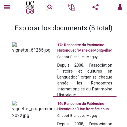
Explorar los documents (8 total)
17e Rencontre du Patrimoine
Historique : "Marie de Montpellier,
au miroir de la société des XIIe et
Chapot-Blanquet, Maguy
XIIIe siècles : conférence et
Depuis 2008, l'association 
rencontre-dédicace"
"Histoire et cultures en 
Languedoc" organise chaque 
année les Rencontres 
Internationales du Patrimoine 
Historique. 
16e Rencontre du Patrimoine
Historique : "Une frontière sous
Découvrir l'association 
surveillance : 1258-1659"
Chapot-Blanquet, Maguy
Histoire et cultures en 
Depuis 2008, l'association 
Languedoc.