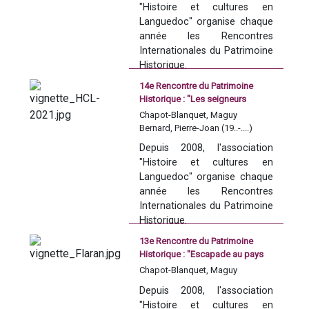
"Histoire et cultures en 
Languedoc" organise chaque 
Marie de 
année les Rencontres 
Internationales du Patrimoine 
Montpellier, 
Historique. 
au miroir de 
14e Rencontre du Patrimoine
Avec le soutien de la Région 
Historique : "Les seigneurs
Occitanie Pyrénées 
la société des 
languedociens en Quercy"
Chapot-Blanquet, Maguy
Méditerranée, du CIRDOC - 
Bernard, Pierre-Joan (19..-....)
Institut occitan de cultura, de 
XII et XIIIe 
Depuis 2008, l'association 
la ville de Leucate, de la 
"Histoire et cultures en 
siècles
Société Archéologique de 
Languedoc" organise chaque 
Montpellier et de l
a Confrérie 
année les Rencontres 
des Consuls de la Seigneurie 
Internationales du Patrimoine 
de LEUCATE
.
L’histoire des XIIe et XIIIe 
Historique. 
siècles en Languedoc se 
Découvrir l'association 
13e Rencontre du Patrimoine
présente comme un miroir à 
Avec le soutien de la Région 
Histoire et cultures en 
Historique : "Escapade au pays
plusieurs facettes que l’on 
Occitanie Pyrénées 
Languedoc.
du Vert galant"
Chapot-Blanquet, Maguy
promène dans un intervalle 
Méditerranée, du CIRDOC - 
spatio-temporel, et dans 
Depuis 2008, l'association 
Institut occitan de cultura, de 
lequel la vie de Marie de 
"Histoire et cultures en 
la Société Archéologique de 