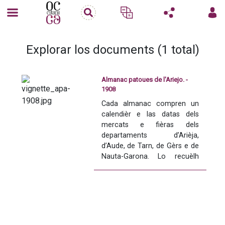
Explorar los documents (1 total)
Almanac patoues de l'Ariejo. -
1908
Cada almanac compren un 
calendièr e las datas dels 
mercats e fièras dels 
departaments d’Arièja, 
d’Aude, de Tarn, de Gèrs e de 
Nauta-Garona. Lo recuèlh 
conten tanben tèxtes de 
tradicion orala : cançons, 
contes e provèrbis.