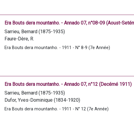
Rivière, L.
Linos, Léon de
Lacroix, M.
Era Bouts dera mountanho. - Annado 07, n°08-09 (Aoust-Seté
Laborie, Marcelin
Sarrieu, Bernard (1875-1935)
Servat, J.-M.
Faure-Dère, R.
Marsan, François
Era Bouts dera mountanho. - 1911 - N° 8-9 (7e Année)
Verdier, Sylvain
Cugulière, P.
Dasque, J.
Pagès, H.
Laporte, P.
Era Bouts dera mountanho. - Annado 07, n°12 (Decémé 1911)
Sarrieu, Bernard (1875-1935)
Dufor, Yves-Dominique (1834-1920)
Dasque, J.
Era Bouts dera mountanho. - 1911 - N° 12 (7e Année)
Daubian, B.