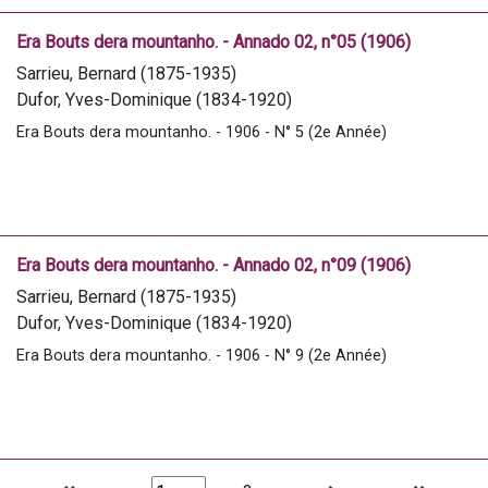
Era Bouts dera mountanho. - Annado 02, n°05 (1906)
Sarrieu, Bernard (1875-1935)
Dufor, Yves-Dominique (1834-1920)
Dasque, J.
Era Bouts dera mountanho. - 1906 - N° 5 (2e Année)
Daubian, B.
Marsan, François (1861-1944)
Era Bouts dera mountanho. - Annado 02, n°09 (1906)
Sarrieu, Bernard (1875-1935)
Dufor, Yves-Dominique (1834-1920)
Dasque, J.
Era Bouts dera mountanho. - 1906 - N° 9 (2e Année)
Daubian, B.
Dambielle, Honoré (1873-1930)
Pellisson, Henri (1846-1912)
Levrat, Étienne (1883-1937)