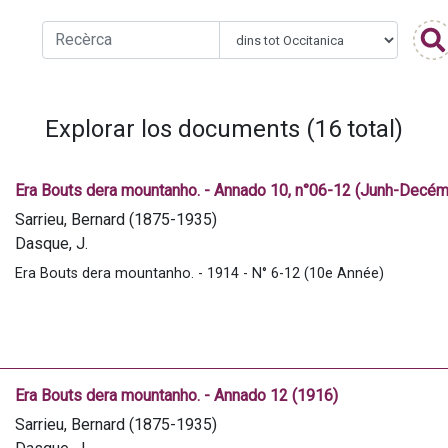
Explorar los documents (16 total)
Era Bouts dera mountanho. - Annado 10, n°06-12 (Junh-Decé
Sarrieu, Bernard (1875-1935)
Dasque, J.
Sécheyron, G.
Era Bouts dera mountanho. - 1914 - N° 6-12 (10e Année)
Armangué, J.
Cator, A.
Lazerges, L.
Soulé-Venture, J.
Peyrouselle, J.
Era Bouts dera mountanho. - Annado 12 (1916)
Dabos, Elie
Sarrieu, Bernard (1875-1935)
Bédé, Jean (1846-1933)