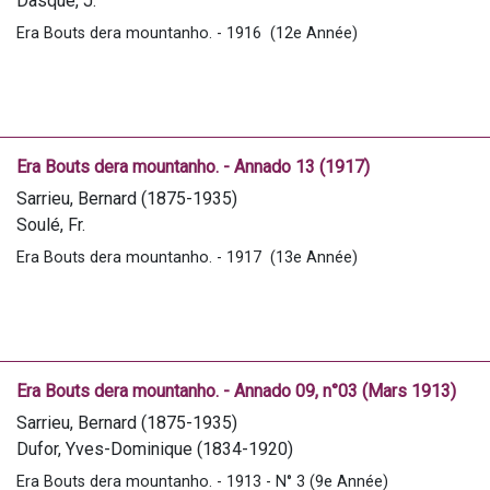
Dasque, J.
Bardou, Valentin
Era Bouts dera mountanho. - 1916  (12e Année)
Verdier, Sylvain
Servat, J.-M.
Escaich, Fr.
Era Bouts dera mountanho. - Annado 13 (1917)
Sarrieu, Bernard (1875-1935)
Soulé, Fr.
Bégarie, Jean-Baptiste (1892-1915)
Era Bouts dera mountanho. - 1917  (13e Année)
Castet, P.
Daubian, B.
Dasque, J.
Servat, J.-M.
Bédé, Jean (1846-1933)
Era Bouts dera mountanho. - Annado 09, n°03 (Mars 1913)
Verdier, Sylvain
Sarrieu, Bernard (1875-1935)
Dufor, Yves-Dominique (1834-1920)
Bataille, L.
Era Bouts dera mountanho. - 1913 - N° 3 (9e Année)