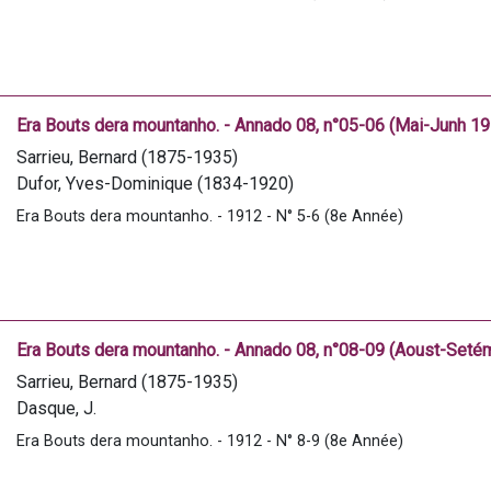
Servat, J.-M.
Cator, A.
Dasque, J.
Lafforgue, J.
Laporte, P.
Era Bouts dera mountanho. - Annado 08, n°05-06 (Mai-Junh 19
Castet, P.
Sarrieu, Bernard (1875-1935)
Dufor, Yves-Dominique (1834-1920)
Peyrousèlo, E.
Era Bouts dera mountanho. - 1912 - N° 5-6 (8e Année)
Laporte, P.
Sengès, J.-B.
Cabadur, Jean de
Dasque, J.
Marrot, Louise
Era Bouts dera mountanho. - Annado 08, n°08-09 (Aoust-Seté
Linos, Léon de
Sarrieu, Bernard (1875-1935)
Gervail, A.
Dasque, J.
Lazerges, L.
Cabadur, Jean de
Era Bouts dera mountanho. - 1912 - N° 8-9 (8e Année)
Servat, J.-M.
Marsan, François
Sandaran, J.