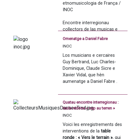
etnomusicologia de França / 
a Vitré e a Carcassona. 
danças tradicionaus
INOC
Vitré 2018
Encontre interregionau 
collectors de las musicas e 
danças tradicionaus
Omenatge a Daniel Fabre
INOC
Vitré 2018
Los musicians e cercaires 
Autas sessions qu'an avut lòc 
Guy Bertrand, Luc Charles-
a Lorient e a Carcassona. 
Dominique, Claude Sicre e 
Xavier Vidal, que hèn 
aumenatge a Daniel Fabre .
Quatau encontre interregionau :
taula redona « cap au terren »
INOC
Voici les enregistrements des 
interventions de la 
table 
ronde : « Vers le terrain »
, qui 