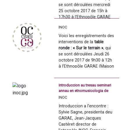
se sont déroulées mercredi 
25 octobre 2017 de 15h à 
17h30 à l'Ethnopôle GARAE 
(Maison des mémoires, 53 
INOC
rue de Verdun), Carcassonne
Voici les enregistrements des 
interventions de la 
table 
ronde : « Sur le terrain »
, qui 
se sont déroulées Jeudi 26 
Intervention d'Alain Servant : 
octobre 2017 de 9h30 à 12h 
à l'Ethnopôle GARAE (Maison 
des mémoires, 53 rue de 
Verdun), Carcassonne
Introduccion au tresau seminari
annau en etnomusicologia de
 Intervention de Guy Bertrand 
França
INOC
: 
Introduccion a l'encontre : 
Sylvie Sagne, presidenta deu 
GARAE, Jean-Jacques 
Castéret director de 