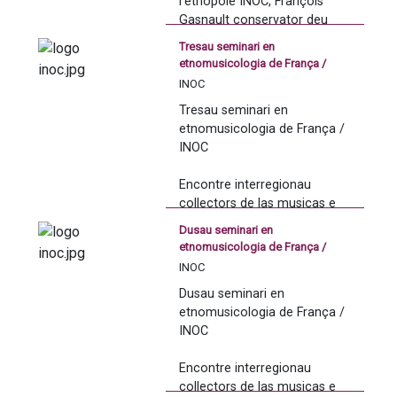
l'etnopòle INOC, François 
Gasnault conservator deu 
patrimòni, cercaire a l'iiAC-
Tresau seminari en
LAHIC
etnomusicologia de França /
INOC
INOC
Encontre interregionau collectors
Tresau seminari en 
de las musicas e danças
etnomusicologia de França / 
tradicionaus
Intervention de Bernat 
INOC
Carcassona 2017
Ménétrier : 
Encontre interregionau 
collectors de las musicas e 
danças tradicionaus
Dusau seminari en
etnomusicologia de França /
Carcassona 2017
INOC
Complément d'intervention 
INOC
Encontre interregionau collectors
de Guy Bertrand :
Dusau seminari en 
Autas sessions qu'an avut lòc 
de las musicas e danças
etnomusicologia de França / 
a Lorient e a Vitré.
tradicionaus
INOC
Niòrt 2017
Encontre interregionau 
collectors de las musicas e 