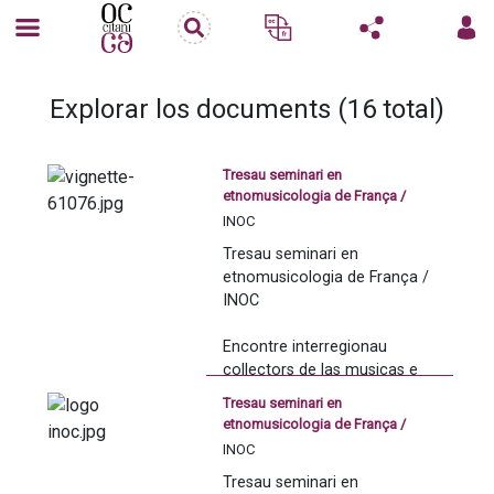
Explorar los documents (16 total)
Tresau seminari en
etnomusicologia de França /
INOC
INOC
6au encontre interregionau
Tresau seminari en 
collectors de las musicas e
etnomusicologia de França / 
danças tradicionaus
INOC
Lorient 2018
Encontre interregionau 
collectors de las musicas e 
danças tradicionaus
Tresau seminari en
etnomusicologia de França /
Lorient 2018
INOC
INOC
6au encontre interregionau
Tresau seminari en 
Autas sessions qu'an avut lòc 
collectors de las musicas e