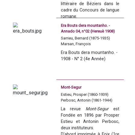
popularas n’èra pas navèra e 
littéraire de Béziers dans le 
tots los escrivans de lenga 
cadre du Concours de langue 
d’Òc qu’an conegut aquera 
romane.
activitat adjacenta qui èra 
Contient un glossaire 
shens que curiosèr d’erudit 
Era Bouts dera mountanho. -
reprenant les termes utilisés 
Annado 04, n°02 (Hereuè 1908)
mes qui estimulava lo lor 
dans le poème. 
pròpi engenie poetic. La 
Sarrieu, Bernard (1875-1935)
Marsan, François
Gasconha, region sus la quau 
Devise : "Je chante à qui 
Baylac, Désiré
s’espandeish lo noste 
Era Bouts dera mountanho. - 
n'entend et fredonne où je 
Venture, Janoun de (1861-1941)
recuelh, que demora 
1908 - N° 2 (4e Année)
puis.", Brizeux Marie
Perbosc, Antonin (1861-1944)
dominada peu gran nom de 
Joan Francés Bladèr, autor de 
Cité dans le Bulletin de la 
sheis volumes de contes e 
Société Archéologique de 
poesias popularas qui 
Béziers, 1886.
Mont-Segur
constitueishen ua vertadèra 
Estieu, Prosper (1860-1939)
soma poetica. Antonin 
Perbosc, Antonin (1861-1944)
Perbòsc, s’a hèit ua collècta 
mensh abondosa, que l’a 
La revue 
Mont-Segur
 est 
totun efectuada dens un 
Fondée en 1896 par Prosper 
esperit de rigor scientifica de 
Estieu et Antonin Perbosc, 
tot en tot navèth. […] La vath 
deux instituteurs.
deu Lambon, lòc d’encontre 
D'abord imprimée à Foix (1re 