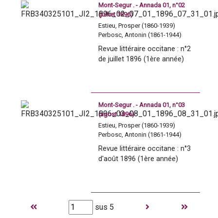
dans sa publication : 
Mont-Segur . - Annada 01, n°02
(julhet 1896)
- 1re époque (1896-1899) : 
Imprimée à Foix, sa 
Estieu, Prosper (1860-1939)
Perbosc, Antonin (1861-1944)
publication est interrompue 2 
ans "le temps de la réflexion 
Revue littéraire occitane : n°2 
et de la radicalisation semble-
de juillet 1896 (1ère année)
t-il" 
(voir Hervé TERRAL, 
De la 
revue Mont-Segur (1896-
1904) à la revue Occitania 
(1905)[...]
 dans "La voix 
Mont-Segur . - Annada 01, n°03
occitane : actes du VIIIe 
(agost 1896)
Congrès de l'AIEO,...," 2009) 
Estieu, Prosper (1860-1939)
- 2e époque 1901-1904 : 
Perbosc, Antonin (1861-1944)
Imprimée à Rennes-le-
Château, à domicile chez 
Revue littéraire occitane : n°3 
Estieu, comme "
d'août 1896 (1ère année)
revista 
mezadiera de la letradura 
occitana
", "Le travail mené, 
huit ans durant, autour de la 
revue fut toutefois primordial 
sus 5
pour l'affirmation d'une 