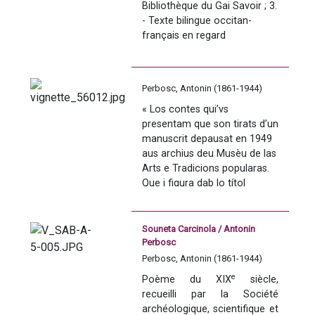
Bibliothèque du Gai Savoir ; 3. 
à face.
- Texte bilingue occitan-
français en regard
Perbosc, Antonin (1861-1944)
« Los contes qui’vs 
presentam que son tirats d’un 
manuscrit depausat en 1949 
aus archius deu Musèu de las 
Arts e Tradicions popularas. 
Que i figura dab lo títol 
seguent : Contes 
lengadocians e gascons 
recuelhuts per Antonin 
Souneta Carcinola / Antonin
Perbòsc, comparats dab las 
Perbosc
variantas deus medishs 
Perbosc, Antonin (1861-1944)
tèmas conegudas dens los 
e
Poème du XIX
 siècle, 
país de lenga d’Òc. L’idea 
recueilli par la Société 
d’amassar las tradicions 
archéologique, scientifique et 