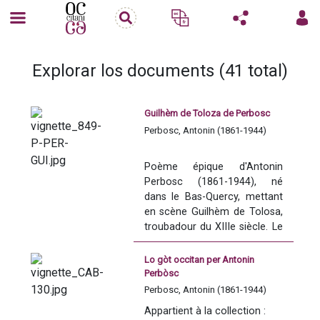
Explorar los documents (41 total)
Guilhèm de Toloza de Perbosc
Perbosc, Antonin (1861-1944)
Poème épique d'Antonin 
Perbosc (1861-1944), né 
dans le Bas-Quercy, mettant 
en scène Guilhèm de Tolosa, 
troubadour du XIIIe siècle. Le 
livre a un très grand succès 
dès sa sortie.
Lo gòt occitan per Antonin
Perbòsc
Perbosc, Antonin (1861-1944)
Ecrit en languedocien avec 
Appartient à la collection : 
traduction française en face 