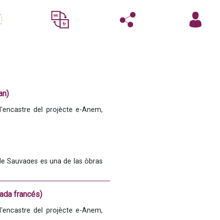
an)
'encastre del projècte e-Anem, 
de Sauvages es una de las òbras 
èron estampadas e difusidas a 
crivans de la renaissença d’òc, 
iccionaris e lexics estampats de 
lada francés)
e XIX, lo 
Dictionnaire provençal-
'encastre del projècte e-Anem, 
resor dóu Felibrige
 de Frédéric 