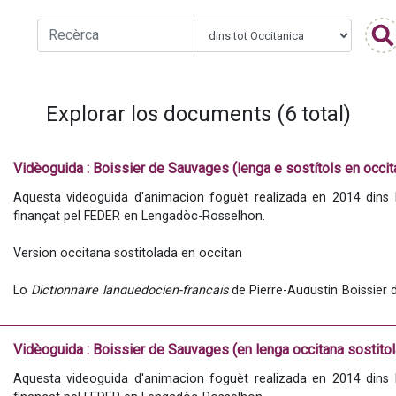
Explorar los documents (6 total)
Vidèoguida : Boissier de Sauvages (lenga e sostítols en occit
Aquesta videoguida d'animacion foguèt realizada en 2014 dins l
finançat pel FEDER en Lengadòc-Rosselhon.
Version occitana sostitolada en occitan
Lo 
Dictionnaire languedocien-français
 de Pierre-Augustin Boissier 
lexicograficas occitanas las mai importantas de las que fogu
l’epòca modèrna. Es estat una aisina de trabalh importanta pels es
que mantun còp i fan referéncia al sègle XIX. Es un dels primièrs d
Vidèoguida : Boissier de Sauvages (en lenga occitana sostito
la lenga occitana, anteriors a las doas grandas entrepresas del sègl
Aquesta videoguida d'animacion foguèt realizada en 2014 dins l
français
 de Simon-Jude Honnorat (Digne, 1846-1848) puèi
 Lou T