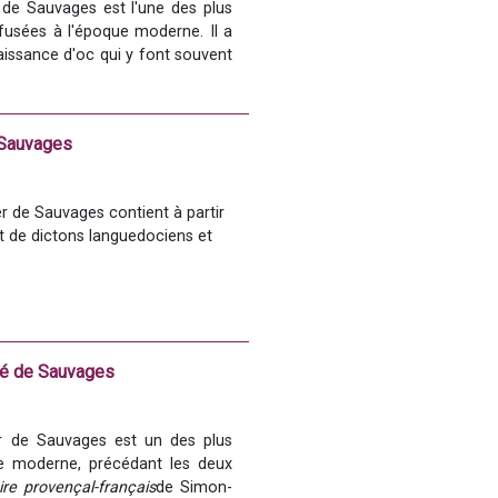
 de Sauvages est l'une des plus 
usées à l'époque moderne. Il a 
aissance d'oc qui y font souvent 
), né et mort à Alès (Gard), est 
e Sauvages
es (1706-1767). Professeur de 
vages se consacra aux sciences 
 socle de l'économie cévenole au 
er de Sauvages contient à partir 
 de dictons languedociens et 
de l'
Encyclopédie
 de Diderot et 
is, Pierre-Augustin Boissier de 
ans.
bbé de Sauvages
er de Sauvages est un des plus 
ue moderne, précédant les deux 
œuvre, qui s'applique à ses trois 
catalogues et inventaires [
ire provençal-français
de Simon-
voir la 