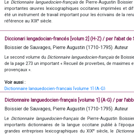
Le
 Dictionnaire languedocien-français 
de Pierre-Augustin Boissier
importantes œuvres lexicographiques occitanes imprimées et diff
été un instrument de travail important pour les écrivains de la ren
e
référence au XIX
 siècle.
Son auteur, l'abbé Pierre-Augustin Boissier de Sauvages (1710-1795
Diccionari lengadocian-francés [volum 2] (H-Z) / per l'abat d
le frère du médecin et naturaliste François Boissier de Sauvag
Boissier de Sauvages, Pierre Augustin (1710-1795). Auteur
philosophie au Collège d'Alès, Pierre-Augustin Boissier de Sau
naturelles et publia plusieurs études relatives à la sériciculture,
Le second volume du 
Dictionnaire languedocien-français
 de Boissi
e
XVIII
de la page 273 un important « Recueil de proverbes, de maximes et
 siècle. Il fait partie des petits contributeurs provinciaux 
d'Alembert. Malgré des études de théologie dans sa jeunesse à Par
provençaux ».
Sauvages embrasse tardivement la prêtrise, en 1771, à l'âge de 61 
Voir aussi :
Dictionnaire languedocien-français [volume 1] (A-G)
Dictionnaire languedocien-français [volume 1] (A-G) / par l'a
1. Autres versions du titre 
Boissier de Sauvages, Pierre Augustin (1710-1795). Auteur
Le 
Dictionnaire languedocien-français
 de Pierre-Augustin Boissi
Dictionnaire languedocien-français
importants dictionnaires de la langue occitane publié à l'époq
 est le titre conventionnel de l'
e
éditions différentes. Il est utilisé comme autorité titre dans les 
grandes entreprises lexicographiques du XIX
 siècle, le 
Dictionna