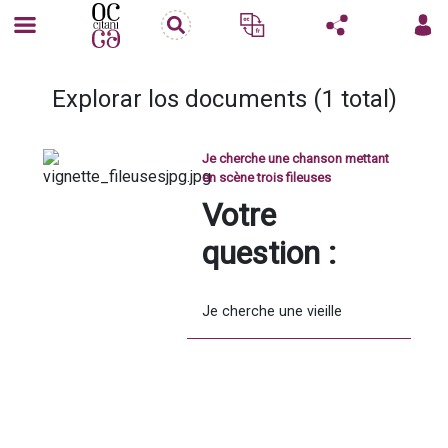
Explorar los documents (1 total)
Je cherche une chanson mettant
en scène trois fileuses
Votre 
question :
Je cherche une vieille 
chanson en occitan mettant 
en scène trois fileuses, que le 
prince vient chercher à la fin 
du chant.