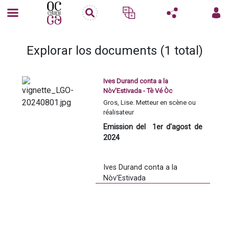
Explorar los documents (1 total)
Ives Durand conta a la
Nòv'Estivada - Tè Vé Òc
Gros, Lise. Metteur en scène ou
réalisateur
Emission del  1er d'agost de 
2024
Ives Durand conta a la 
Nòv'Estivada
A Sebasac (12) una Estivada 
reviscolada se tenguèt en 