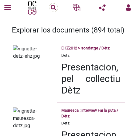
Explorar los documents (894 total)
EHZ2012 > sondatge / Dètz
Dètz
Presentacion, 
pel collectiu 
Dètz
L’equipa de Dètz TV qu’a miat 
Mauresca : interview Fai la puta /
ua enquèsta au còr deu 
Dètz
hestenau d’Heleta EHZ. Dab 
Dètz
ua imparcialitat de las granas, 
Presentacion, 
ua neutralitat perfèita e 