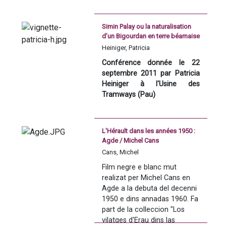
À l'occasion de la publication 
vilas a l’entorn : Louis 
de ses travaux aux éditions 
Precision de Joan Eygun :
 La 
Pastorelli (Gigi de Nissa), 
Simin Palay ou la naturalisation
L'Harmatttan, Jean-Jacques 
conferéncia de Joan Eygun 
Jérémy Couraut (Djé Balèti), 
d’un Bigourdan en terre béarnaise
Castéret, ethnomusicologue, 
qu'èra ua prosejada de 
Capitanissa, Sainte 
/ Patricia Heiniger
Heiniger, Patricia
nous invite à découvrir cette 
vulgarisacion en direccion 
Ambrounette Sougirous de la 
pratique sociale.
deu public bearnés, dens las 
Fouasse, e d’autes.
Conférence donnée le 22 
condicions tecnicas de 
septembre 2011 par Patricia 
l'endret (impossibilitat 
Heiniger à l'Usine des 
d'estupar la lutz, per 
Tramways (Pau)
exemple).
Rodatge : 05/03/2011 a Nissa
L'Hérault dans les années 1950 :
Jean-Maximin Palay (1874-
Agde / Michel Cans
1965)
 le plus béarnais des 
Cans, Michel
Bigourdans, issu d’une longue 
Prepaus de la conferéncia
lignée d’artisans tailleur-
Film negre e blanc mut 
couturier, familialement 
realizat per Michel Cans en 
instruit pour suivre l’autre 
Agde a la debuta del decenni 
Qu'existeish en Bearn un 
tradition des hommes de la 
1950 e dins annadas 1960. Fa 
patrimòni lingüistic hèra ric 
maison qu’était la maîtrise du 
part de la colleccion "Los 
qui a deishat traç  pregonds e 
verbe et du rythme. 
vilatges d'Erau dins las 
duradís dens lo paisatge, dab 