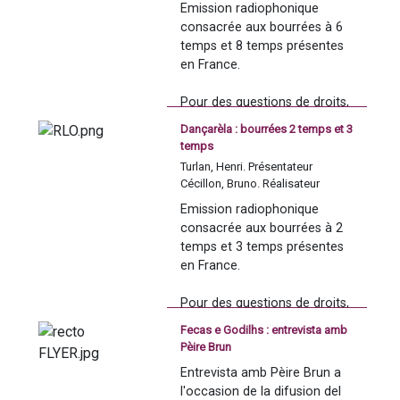
Emission radiophonique 
l'enregistrement.
à 00:20:47).
consacrée aux bourrées à 6 
temps et 8 temps présentes 
en France. 
Extraits musicaux diffusés 
Pour des questions de droits, 
dans l'émission :
les extraits musicaux diffusés 
Dançarèla : bourrées 2 temps et 3
dans cette émission ne 
temps
peuvent être mis en ligne, ils 
- Gabriel Valse, Bourrée 3 
Turlan, Henri. Présentateur
ont donc été coupés de 
temps : Les Toussaints et 
Cécillon, Bruno. Réalisateur
l'enregistrement. 
cousins, Marc Perrone et 
Emission radiophonique 
Perlinpinpin Folk, 
Gabriel 
consacrée aux bourrées à 2 
Extraits musicaux diffusés 
Valse : Bal Folk
, Paros : Le 
temps et 3 temps présentes 
dans l'émission : 
Chant du Monde, 1974. 
en France. 
- Étudiants de l'université Paul 
(00:06:43 à 00:09:45).
Valéry, 
Bourrée 3 temps
- Bourrée périgourdine 
Pour des questions de droits, 
(00:08:10 à 00:09:51).
(00:18:20 à 00:21:36).
les extraits musicaux diffusés 
- Jean-Marie Carlotti, 
Fecas e Godilhs : entrevista amb
dans cette émission ne 
Pachiqueli ven de nuech
Pèire Brun
peuvent être mis en ligne, ils 
(00:16:08 à 00:19:22).
Entrevista amb Pèire Brun a 
ont donc été coupés de 
- 
Ai vist lo lop, Bourrée 6 
l'occasion de la difusion del 
l'enregistrement. 