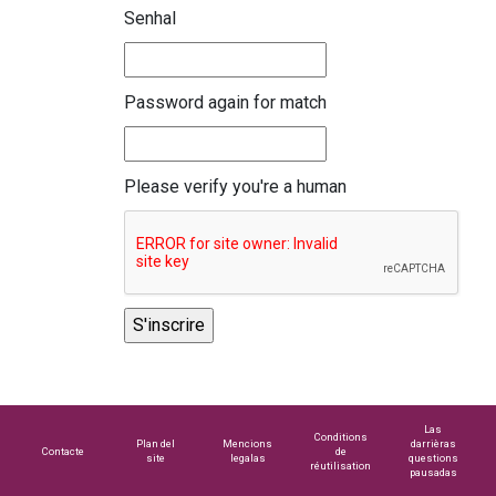
Senhal
Password again for match
Please verify you're a human
Las
Conditions
Plan del
Mencions
darrièras
Contacte
de
site
legalas
questions
réutilisation
pausadas