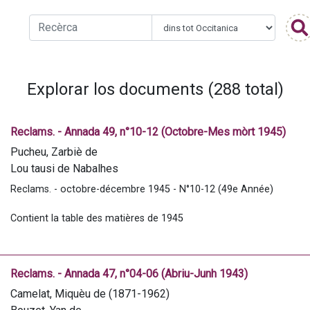
Explorar los documents (288 total)
Reclams. - Annada 49, n°10-12 (Octobre-Mes mòrt 1945)
Pucheu, Zarbiè de
Lou tausi de Nabalhes
Pic, André (1910-1958)
Reclams. - octobre-décembre 1945 - N°10-12 (49e Année)
Camelat, Miquèu de (1871-1962)
Saint-Bezard, Marcel
Contient la table des matières de 1945
Tucat, Jean (1870-1961)
Guichot, Yan de
Marrimpouey, E.
Reclams. - Annada 47, n°04-06 (Abriu-Junh 1943)
Camelat, Miquèu de (1871-1962)