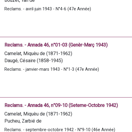
Bouzet, Yan de
Caillabère, Téoufile de
Reclams. - avril-juin 1943 - N°4-6 (47e Année)
Laclavere, Maximilien (1858-1913)
Tallez, Paul (1846-1938)
Tucat, Yausep
Portes, Jules
Tucat, Jean (1870-1961)
Reclams. - Annada 46, n°01-03 (Genèr-Març 1943)
Mazuraniè, France
Camelat, Miquèu de (1871-1962)
Courriades, J.
Daugé, Césaire (1858-1945)
Marrimpouey, E.
Salanoubat, Henri (1892-1957)
Reclams. - janvier-mars 1943 - N°1-3 (47e Année)
Laclavère, Max (1858-1913)
Pic, André (1910-1958)
Moungay, Yan de
Lafosse, Yorli
Cuzacq, René
Reclams. - Annada 46, n°09-10 (Seteme-Octobre 1942)
Pucheu, Zarbiè de
Camelat, Miquèu de (1871-1962)
Marrimpouey, E.
Pucheu, Zarbié de
Pic, André (1910-1958)
Reclams. - septembre-octobre 1942 - N°9-10 (46e Année)