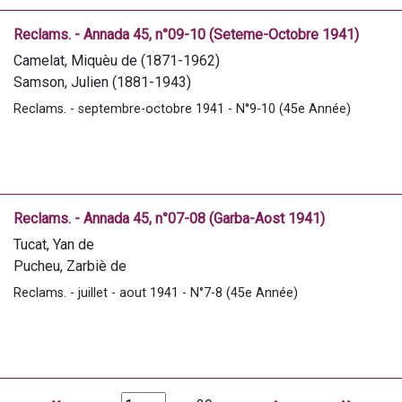
Daugé, Césaire (1858-1945)
Pucheu, Zarbiè de
Reclams. - Annada 45, n°09-10 (Seteme-Octobre 1941)
Marrimpouey, E.
Camelat, Miquèu de (1871-1962)
Samson, Julien (1881-1943)
U qui y ère
Reclams. - septembre-octobre 1941 - N°9-10 (45e Année)
Tucat, Yan de
Bourdète, Louis
Palay, Simin (1874-1965)
Pic, André (1910-1958)
Magallon, Xavier de
Reclams. - Annada 45, n°07-08 (Garba-Aost 1941)
Pucheu, Zarbiè de
Tucat, Yan de
Marrimpouey, E.
Pucheu, Zarbiè de
Barou, Louis (1612-1663)
Reclams. - juillet - aout 1941 - N°7-8 (45e Année)
Camelat, Miquèu de (1871-1962)
Laffargue, Célestin (1879-1946)
Palay, Simin (1874-1965)
Daugé, Césaire (1858-1945)
Caddet de Gabiso