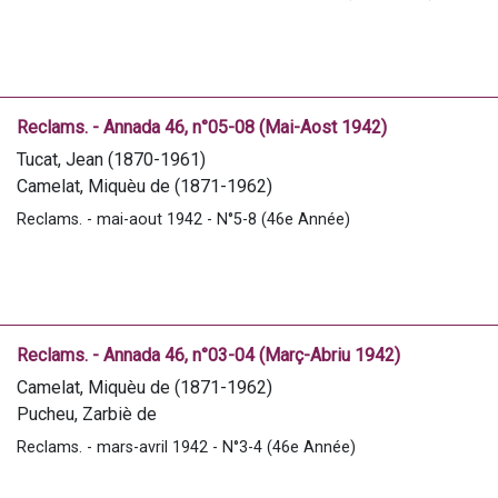
Daugé, Césaire (1858-1945)
Tucat, Jean (1870-1961)
Badiolle, Pascal (1866-1954)
Teissier, Léon (1883-1981)
Samson, Julien (1881-1943)
Reclams. - Annada 46, n°05-08 (Mai-Aost 1942)
Courriades, J.
Tucat, Jean (1870-1961)
Marrimpouey, E.
Camelat, Miquèu de (1871-1962)
Samson, Julien (1881-1943)
Reclams. - mai-aout 1942 - N°5-8 (46e Année)
Daugé, Césaire (1858-1945)
Courriades, J.
Mistral, Frédéric (1830-1914)
Bourdete, Louis
Caillabère, Téoufile de
Reclams. - Annada 46, n°03-04 (Març-Abriu 1942)
Marrimpouey, E.
Camelat, Miquèu de (1871-1962)
Pucheu, Zarbiè de
Courriades, J.
Reclams. - mars-avril 1942 - N°3-4 (46e Année)
Laffargue, Célestin (1879-1946)
Lou caddet de Gabiso