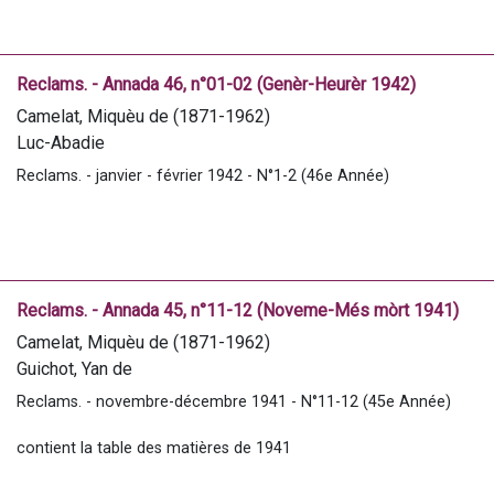
Guilcher, J.M.
Lalanne, Jean-Victor (1849-1924)
Marrimpouey, E.
Reclams. - Annada 46, n°01-02 (Genèr-Heurèr 1942)
Camelat, Miquèu de (1871-1962)
Luc-Abadie
Palay, Simin (1874-1965)
Reclams. - janvier - février 1942 - N°1-2 (46e Année)
Du pré
Girard, Ismael (1898-1976)
Tucat, Jean (11870-1961)
Samson, Julien (1881-1943)
Caillabère, Teoufile de
Reclams. - Annada 45, n°11-12 (Noveme-Més mòrt 1941)
Pucheu, Zarbiè de
Camelat, Miquèu de (1871-1962)
Pic, André (1910-1958)
Guichot, Yan de
Marrimpouey, E.
Tucat, Yan de
Reclams. - novembre-décembre 1941 - N°11-12 (45e Année)
Tallez, Paul (1846-1938)
Escoula, René (1895-1965)
contient la table des matières de 1941
Palay, Simin (1874-1965)