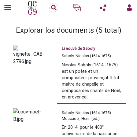
Explorar los documents (5 total)
Li nouvè de Saboly
Saboly, Nicolas (1614-1675)
Nicolas Saboly (1614 -1675) 
est un poète et un 
compositeur provençal. Il fut 
maître de chapelle et 
composa des chants de Noël, 
en provençal.
Saboly, Nicolas (1614-1675)
Moucadel, Henri (éd.)
Texte dédicacé à M. Saint-
e
En 2014, pour le 400
René Taillandier au début de 
anniversaire de la naissance 
l'ouvrage. Préface de Frédéric 