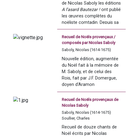
de Nicolas Saboly les éditions 
Mistral
A l’asard Bautezar !
 ont publié 
les œuvres complètes du 
noëliste comtadin. Depuis sa 
mort, les noëls de Nicolas 
Saboly (1614-1675) ont été 
Recueil de Noëls provençaux /
réédités maintes et maintes 
composés par Nicolas Saboly
fois jusqu’à nos jours, preuve 
Saboly, Nicolas (1614-1675)
de la grande popularité dont il 
Nouvelle édition, augmentée 
jouit. Cependant ces 
du Noël fait à la mémoire de 
rééditions, complètes ou 
M. Saboly, et de celui des 
partielles, sont généralement 
Rois, fait par J.F. Domergue, 
fautives, par omissions, 
doyen d'Aramon
déformations, ou ajouts 
inconsidérés. En outre, elles 
ne proposent pratiquement 
Recueil de Noëls provençaux de
Nicolas Saboly
jamais de traduction, encore 
moins de notes sur la vie 
Saboly, Nicolas (1614-1675)
e
Soullier, Charles
locale et nationale au XVII
siècle, susceptibles de fournir 
Recueil de douze chants de 
des clés de lecture. 
Noël écrits par Nicolas 