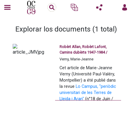
Explorar los documents (1 total)
Robèrt Allan, Robèrt Lafont,
Camins dubèrts 1947-1984 /
Maria-Joana Verny
Verny, Marie-Jeanne
Cet article de Marie-Jeanne 
Verny (Université Paul-Valéry, 
Montpellier) a été publié dans 
la revue 
Lo Campus, "periòdic 
universitari de les Terres de 
Lleida i Aran"
 (n°18 de Juin / 
juillet 2012). 
Il fait suite à la parution des 
recueils de textes poétiques 