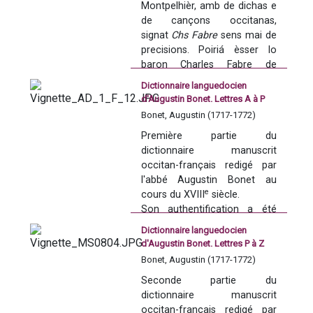
Montpelhièr, amb de dichas e 
Boissier de Sauvages es una 
de cançons occitanas, 
de las òbras lexicograficas 
signat 
Chs Fabre
 sens mai de 
occitanas las mai 
precisions. Poiriá èsser lo 
importantas de las que 
baron Charles Fabre de 
foguèron estampadas e 
Roussac, pròche del felibre 
difusidas a l’epòca modèrna. 
Dictionnaire languedocien
montpelhierenc Albèrt 
Es estat una aisina de trabalh 
d'Augustin Bonet. Lettres A à P
Arnavielle e membre tanben 
importanta pels escrivans de 
Bonet, Augustin (1717-1772)
coma èl del comitat d'Accion 
la renaissença d’òc, que 
Première partie du 
francesa montpelhierenc.
mantun còp i fan referéncia 
dictionnaire manuscrit 
al sègle XIX. Es un dels 
occitan-français redigé par 
primièrs diccionaris e lexics 
l'abbé Augustin Bonet au 
estampats de la lenga 
e
cours du XVIII
 siècle. 
occitana, anteriors a las doas 
Son authentification a été 
grandas entrepresas del sègle 
réalisée par Claire Torreilles 
XIX, lo 
Dictionnaire provençal-
Dictionnaire languedocien
et François Pugnière. 
français
 de Simon-Jude 
d'Augustin Bonet. Lettres P à Z
Honnorat (Digne, 1846-1848) 
Bonet, Augustin (1717-1772)
Cette partie du dictionnaire, 
puèi
 Lou Tresor dóu Felibrige
Seconde partie du 
réalisée en vue d'une édition, 
de Frédéric Mistral (1878-
dictionnaire manuscrit 
est conservée par 
les 
1886).
occitan-français redigé par 
Archives départementales du 