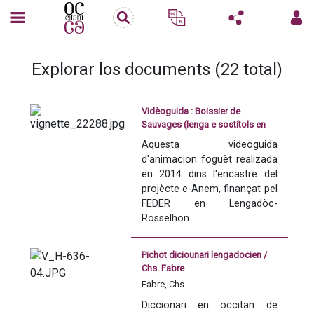
Explorar los documents (22 total)
Vidèoguida : Boissier de
Sauvages (lenga e sostítols en
occitan)
Aquesta videoguida 
d'animacion foguèt realizada 
en 2014 dins l'encastre del 
projècte e-Anem, finançat pel 
FEDER en Lengadòc-
Rosselhon.
Version occitana sostitolada 
Pichot diciounari lengadocien /
en occitan
Chs. Fabre
Fabre, Chs.
Lo 
Dictionnaire languedocien-
Diccionari en occitan de 
français
 de Pierre-Augustin 