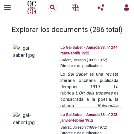
Explorar los documents (286 total)
Lo Gai Saber. - Annada 33, n° 244
mars-abrilh 1952
Salvat, Joseph (1889-1972).
Directeur de publication
Lo 
Gai Saber
 es una revista 
literària occitana publicada 
dempuèi 1919. La 
rubrica 
L'Òrt dels trobaires
 es 
consacrada a la poesia, la 
rubrica 
Bolegadisa 
occitana
 balha 
Lo Gai Saber. - Annada 33, n° 243
d'informacions sus 
janvièr-febrièr 1952
l'actualitat de l'accion 
Salvat, Joseph (1889-1972).
occitana. La revista se fa 
Directeur de publication