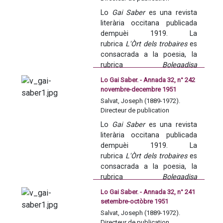
tanben lo resson de las 
Lo 
Gai Saber
 es una revista 
publicacions del domeni 
literària occitana publicada 
occitan e dels resultats del 
dempuèi 1919. La 
concors annadièr de poesia 
rubrica 
L'Òrt dels trobaires
 es 
occitana de l'Acadèmia dels 
consacrada a la poesia, la 
Jòcs florals.
rubrica 
Bolegadisa 
occitana
 balha 
Lo Gai Saber. - Annada 32, n° 242
d'informacions sus 
novembre-decembre 1951
l'actualitat de l'accion 
Salvat, Joseph (1889-1972).
occitana. La revista se fa 
Directeur de publication
tanben lo resson de las 
Lo 
Gai Saber
 es una revista 
publicacions del domeni 
literària occitana publicada 
occitan e dels resultats del 
dempuèi 1919. La 
concors annadièr de poesia 
rubrica 
L'Òrt dels trobaires
 es 
occitana de l'Acadèmia dels 
consacrada a la poesia, la 
Jòcs florals.
rubrica 
Bolegadisa 
occitana
 balha 
Lo Gai Saber. - Annada 32, n° 241
d'informacions sus 
setembre-octòbre 1951
l'actualitat de l'accion 
Salvat, Joseph (1889-1972).
occitana. La revista se fa 
Directeur de publication