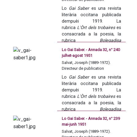
tanben lo resson de las 
Lo 
Gai Saber
 es una revista 
publicacions del domeni 
literària occitana publicada 
occitan e dels resultats del 
dempuèi 1919. La 
concors annadièr de poesia 
rubrica 
L'Òrt dels trobaires
 es 
occitana de l'Acadèmia dels 
consacrada a la poesia, la 
Jòcs florals.
rubrica 
Bolegadisa 
occitana
 balha 
Lo Gai Saber. - Annada 32, n° 240
d'informacions sus 
julhet-agost 1951
l'actualitat de l'accion 
Salvat, Joseph (1889-1972).
occitana. La revista se fa 
Directeur de publication
tanben lo resson de las 
Lo 
Gai Saber
 es una revista 
publicacions del domeni 
literària occitana publicada 
occitan e dels resultats del 
dempuèi 1919. La 
concors annadièr de poesia 
rubrica 
L'Òrt dels trobaires
 es 
occitana de l'Acadèmia dels 
consacrada a la poesia, la 
Jòcs florals.
rubrica 
Bolegadisa 
occitana
 balha 
Lo Gai Saber. - Annada 32, n° 239
d'informacions sus 
mai-junh 1951
l'actualitat de l'accion 
Salvat, Joseph (1889-1972).
occitana. La revista se fa 