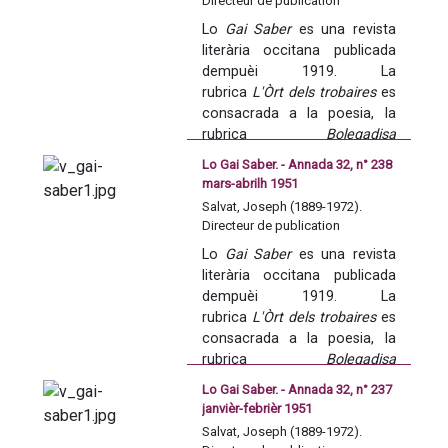
Directeur de publication
tanben lo resson de las 
Lo 
Gai Saber
 es una revista 
publicacions del domeni 
literària occitana publicada 
occitan e dels resultats del 
dempuèi 1919. La 
concors annadièr de poesia 
rubrica 
L'Òrt dels trobaires
 es 
occitana de l'Acadèmia dels 
consacrada a la poesia, la 
Jòcs florals.
rubrica 
Bolegadisa 
occitana
 balha 
Lo Gai Saber. - Annada 32, n° 238
d'informacions sus 
mars-abrilh 1951
l'actualitat de l'accion 
Salvat, Joseph (1889-1972).
occitana. La revista se fa 
Directeur de publication
tanben lo resson de las 
Lo 
Gai Saber
 es una revista 
publicacions del domeni 
literària occitana publicada 
occitan e dels resultats del 
dempuèi 1919. La 
concors annadièr de poesia 
rubrica 
L'Òrt dels trobaires
 es 
occitana de l'Acadèmia dels 
consacrada a la poesia, la 
Jòcs florals.
rubrica 
Bolegadisa 
occitana
 balha 
Lo Gai Saber. - Annada 32, n° 237
d'informacions sus 
janvièr-febrièr 1951
l'actualitat de l'accion 
Salvat, Joseph (1889-1972).
occitana. La revista se fa 