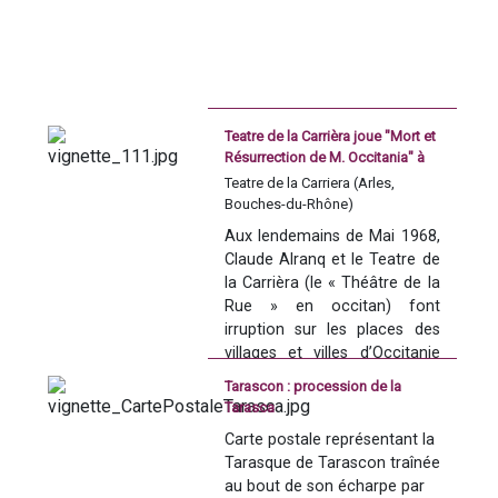
l’État voit alors beaucoup 
partir vers l’Espagne. Afin de 
capter ce flux et de 
développer le territoire, il est 
décidé en 1963 par le général 
de Gaulle et le gouvernement 
de Georges Pompidou 
Teatre de la Carrièra joue "Mort et
d’engager un plan 
Résurrection de M. Occitania" à
Bédarieux en 1970
d'aménagement touristique 
Teatre de la Carriera (Arles,
du littoral du Languedoc-
Bouches-du-Rhône)
Roussillon. La mission est 
Aux lendemains de Mai 1968, 
confiée à la DATAR 
Claude Alranq et le Teatre de 
(Délégation interministérielle 
la Carrièra (le « Théâtre de la 
à l'aménagement du territoire 
Rue » en occitan) font 
et à l'attractivité régionale) 
irruption sur les places des 
qui supervise la création des 
villages et villes d’Occitanie 
stations balnéaires de Port-
avec un théâtre d’un nouveau 
Camargue, la Grande-Motte, 
Tarascon : procession de la
genre, populaire, social et 
Le Cap d'Agde et son village 
Tarasca
occitan, et une pièce 
naturiste, Gruissan, Port-
Carte postale représentant la 
emblématique, 
Mort et 
Leucate, Port-Barcarès et 
Tarasque de Tarascon traînée 
Saint-Cyprien. La mission 
Résurrection de M. Occitania
, 
au bout de son écharpe par 
sera alors surnommée « 
farce tragique qui révèle à la 