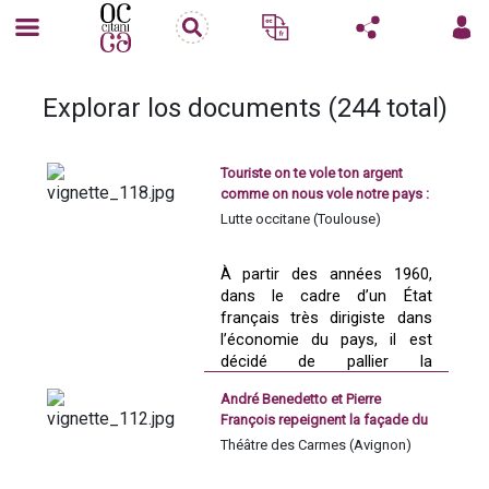
Explorar los documents (244 total)
Touriste on te vole ton argent
comme on nous vole notre pays :
une affiche de Lutte occitane
Lutte occitane (Toulouse)
À partir des années 1960, 
dans le cadre d’un État 
français très dirigiste dans 
l’économie du pays, il est 
décidé de pallier la 
dépendance des territoires 
André Benedetto et Pierre
du Gard, de l'Hérault, de 
François repeignent la façade du
l'Aude et des Pyrénées-
théâtre des Carmes d'Avignon en
Théâtre des Carmes (Avignon)
Orientales à l’agriculture en 
1974
développant le tourisme, que 