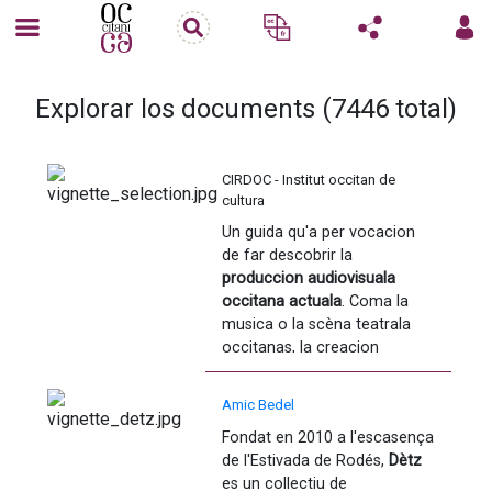
Explorar los documents (7446 total)
CIRDOC - Institut occitan de
cultura
Un guida qu'a per vocacion 
de far descobrir la 
produccion audiovisuala 
occitana actuala
. Coma la 
musica o la scèna teatrala 
occitanas, la creacion 
audiovisuala en occitan es 
realament viva, malgrat los 
Amic Bedel
desfises que representan la 
Fondat en 2010 a l'escasença 
recèrca de finançaments e la 
de l'Estivada de Rodés,
 Dètz
realizacion de contenguts 
es un collectiu de 
filmics.