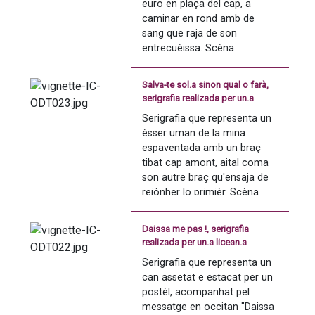
euro en plaça del cap, a 
caminar en rond amb de 
sang que raja de son 
entrecuèissa. Scèna 
acompanhada pel messatge 
en occitan "un crèdit per un 
Salva-te sol.a sinon qual o farà,
cicle". 
serigrafia realizada per un.a
licean.a
Serigrafia que representa un 
èsser uman de la mina 
espaventada amb un braç 
tibat cap amont, aital coma 
son autre braç qu'ensaja de 
rejónher lo primièr. Scèna 
acompanhada pel messatge 
en occitan "Salva-te sol.a 
Daissa me pas !, serigrafia
sinon qual o farà".
realizada per un.a licean.a
Serigrafia que representa un 
can assetat e estacat per un 
postèl, acompanhat pel 
messatge en occitan "Daissa 