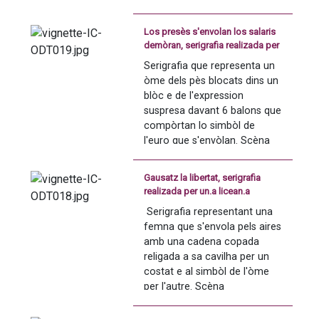
Los presès s'envolan los salaris
demòran, serigrafia realizada per
un.a licean.a
Serigrafia que representa un 
òme dels pès blocats dins un 
blòc e de l'expression 
suspresa davant 6 balons que 
compòrtan lo simbòl de 
l'euro que s'envòlan. Scèna 
acompanhada pel messatge 
en occitan "Los presès 
Gausatz la libertat, serigrafia
s'envolan los salaris 
realizada per un.a licean.a
demòran".
 Serigrafia representant una 
femna que s'envola pels aires 
amb una cadena copada 
religada a sa cavilha per un 
costat e al simbòl de l'òme 
per l'autre. Scèna 
acompanhada pel messatge 
en occitan "Gausatz la 