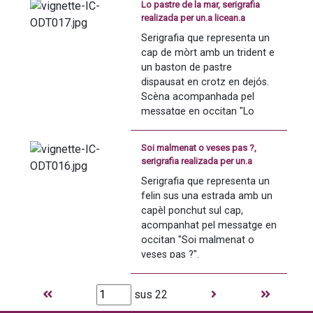
Lo pastre de la mar, serigrafia
libertat".
realizada per un.a licean.a
Serigrafia que representa un 
cap de mòrt amb un trident e 
un baston de pastre 
dispausat en crotz en dejós. 
Scèna acompanhada pel 
messatge en occitan "Lo 
pastre de la mar".
Soi malmenat o veses pas ?,
serigrafia realizada per un.a
licean.a
Serigrafia que representa un 
felin sus una estrada amb un 
capèl ponchut sul cap, 
acompanhat pel messatge en 
occitan "Soi malmenat o 
veses pas ?".
sus 22