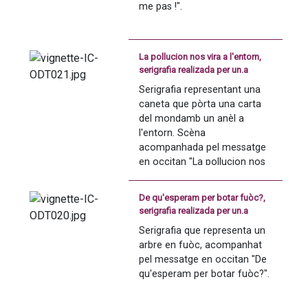
me pas !".
La pollucion nos vira a l'entorn,
serigrafia realizada per un.a
licean.a
Serigrafia representant una 
caneta que pòrta una carta 
del mondamb un anèl a 
l'entorn. Scèna 
acompanhada pel messatge 
en occitan "La pollucion nos 
vira a l'entorn".
De qu'esperam per botar fuòc?,
serigrafia realizada per un.a
licean.a
Serigrafia que representa un 
arbre en fuòc, acompanhat 
pel messatge en occitan "De 
qu'esperam per botar fuòc?".