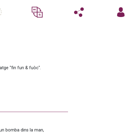
tge "fin fun & fuòc".
un bomba dins la man, 