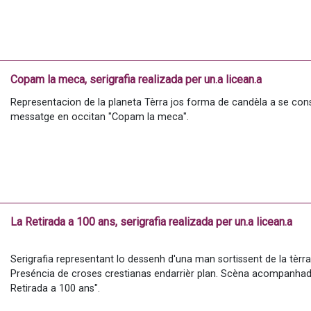
Copam la meca, serigrafia realizada per un.a licean.a
Representacion de la planeta Tèrra jos forma de candèla a se con
messatge en occitan "Copam la meca".
La Retirada a 100 ans, serigrafia realizada per un.a licean.a
Serigrafia representant lo dessenh d'una man sortissent de la tèrra
Preséncia de croses crestianas endarrièr plan. Scèna acompanhad
Retirada a 100 ans".