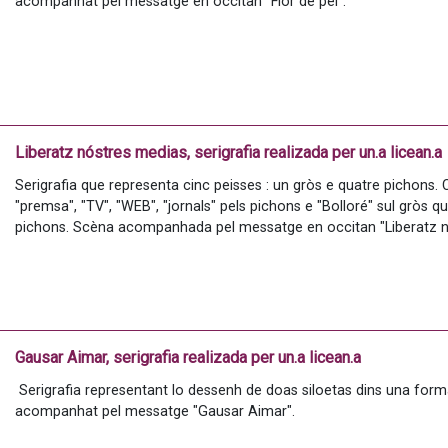
acompanhat pel messatge en occitan "Flor de pèl".
Liberatz nóstres medias, serigrafia realizada per un.a licean.a
Serigrafia que representa cinc peisses : un gròs e quatre pichons. 
"premsa", "TV", "WEB", "jornals" pels pichons e "Bolloré" sul gròs 
pichons. Scèna acompanhada pel messatge en occitan "Liberatz n
Gausar Aimar, serigrafia realizada per un.a licean.a
 Serigrafia representant lo dessenh de doas siloetas dins una forma en còr (cordifòrma), 
acompanhat pel messatge "Gausar Aimar".