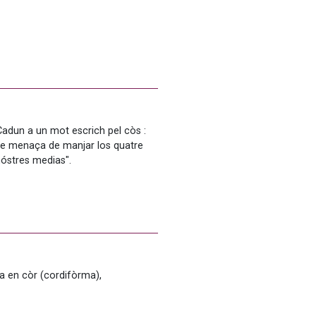
Cadun a un mot escrich pel còs : 
que menaça de manjar los quatre 
óstres medias".