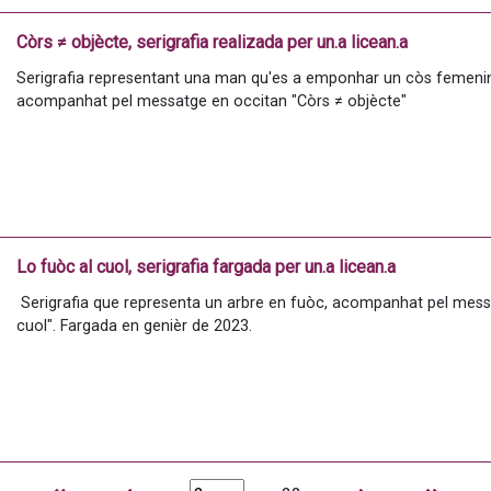
Còrs ≠ objècte, serigrafia realizada per un.a licean.a
Serigrafia representant una man qu'es a emponhar un còs femenin 
acompanhat pel messatge en occitan "Còrs ≠ objècte"
Lo fuòc al cuol, serigrafia fargada per un.a licean.a
 Serigrafia que representa un arbre en fuòc, acompanhat pel messatge en occitan "Lo fuòc al 
cuol". Fargada en genièr de 2023.