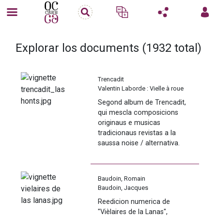
Explorar los documents (1932 total)
Trencadit
Valentin Laborde : Vielle à roue
Martin Lassouque : Bohas, violon,
Segond album de Trencadit, 
voix
qui mescla composicions 
Alexandre Seli : Violons, pieds
originaus e musicas 
Jordan Tisnèr : Flabuta e
tradicionaus revistas a la 
tamborin, basse électrique, voix
saussa noise / alternativa. 
Presentats en bal, los títols 
que son au còp dançants e 
Baudoin, Romain
introspectius, rics de l'energia 
Baudoin, Jacques
particulara d'aqueths joens 
Reedicion numerica de 
musicians gascons. De non 
"Vièlaires de la Lanas", 
pas mancar !