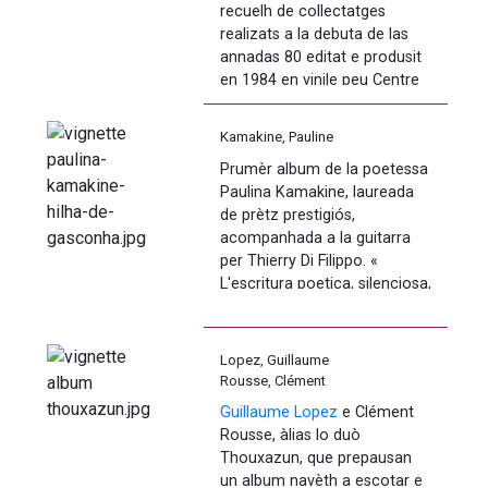
recuelh de collectatges 
realizats a la debuta de las 
annadas 80 editat e produsit 
Descobrir la 
presentacion de 
en 1984 en vinile peu Centre 
Jordan Tisnèr sus Ràdio País
Lapios de Belin-Beliet. 
(en òc)
Kamakine, Pauline
Los collectatges que son 
Prumèr album de la poetessa 
estats realizats per Jacques 
Escotar 
l'emission sus Ací 
Paulina Kamakine, laureada 
Baudoin (Menestrèrs 
Bearn Bigòrra
 (en francés) 
de prètz prestigiós, 
Gascons), Michel Harismendy 
acompanhada a la guitarra 
(Lo Pifre) e Lotari Mabru 
per Thierry Di Filippo. « 
(Centre Lapios) au près deus 
A crompar suu 
site de 
L'escritura poetica, silenciosa, 
vielleux Jean Nadau, Alexis 
Trencadit
a bèths còps s’enaireja. La 
Capas, Lucien Martin, René 
canta atau vajuda sap 
Cabanac e Julien Dejean. 
perpetuar l’arrepic deus 
Lopez, Guillaume
nostes còs. » 
A telecargar sus la pagina 
Rousse, Clément
Bandcamp de 
Pagans 
Thouxazun
Guillaume Lopez
 e Clément 
Descobrir lo site de l'artista : 
Collectatges
Rousse, àlias lo duò 
PaulinaKamakine
Thouxazun, que prepausan 
un album navèth a escotar e 