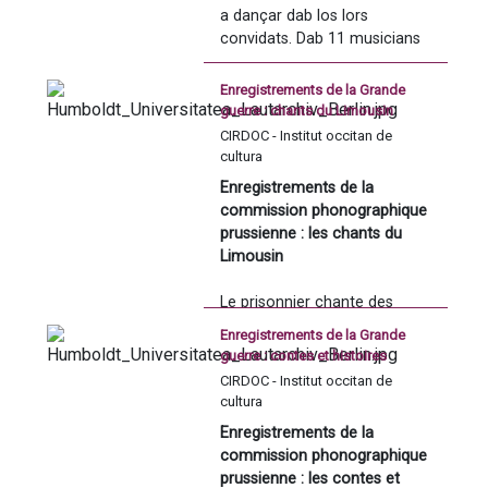
Escotar la presentacion sus 
a dançar dab los lors 
Ràdio País : 
cap a 
convidats. Dab 11 musicians 
Soundcloud
d'orizonts diferents, gessits 
de las musicas tradicionaus 
Enregistrements de la Grande
d'Òc, deu Magrèb o enqüèra 
guerre : chants du Limousin
deu jazz, qu'an concebut 
CIRDOC - Institut occitan de
deus tròç mesclant tradicion 
cultura
e creacion d'ua grana 
Enregistrements de la 
riquessa instrumentau. 
commission phonographique 
A escotar, a dançar, a 
prussienne : les chants du 
admirar ! 
Véder ací la ficha 
Limousin 
tecnica deu concèrt - bal
Le prisonnier chante des 
Lo clip Valsa dels Convits : 
chansons populaires de sa 
Enregistrements de la Grande
région. 
guerre : contes et histoires
CIRDOC - Institut occitan de
Haute-Vienne : Paul Debort 
cultura
chante "
La Briance
", "
Les airs 
Enregistrements de la 
limousins
" et "
Mon berger
"
commission phonographique 
prussienne : les contes et 
La fiche de renseignement 