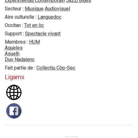
Expérimental/Contemporain
Jazz/Blues
Secteur :
Musique
Audiovisuel
Aire culturelle :
Languedoc
Occitan :
Tot en òc
Support :
Spectacle vivant
Membres :
HUM
Aqueles
Asuelh
Duo Nadalenc
Fait partie de :
Collectiu Còp-Sec
Ligams