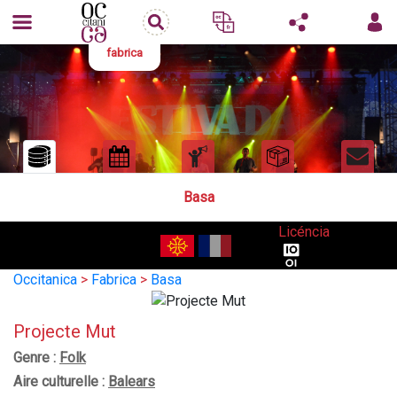
fabrica
Basa
Licéncia
Occitanica
>
Fabrica
>
Basa
Projecte Mut
Genre :
Folk
Aire culturelle :
Balears