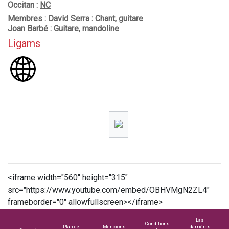
Occitan :
NC
Membres : David Serra : Chant, guitare
Joan Barbé : Guitare, mandoline
Ligams
<iframe width="560" height="315"
src="https://www.youtube.com/embed/OBHVMgN2ZL4"
frameborder="0" allowfullscreen></iframe>
Las
Conditions
Plan del
Mencions
darrièras