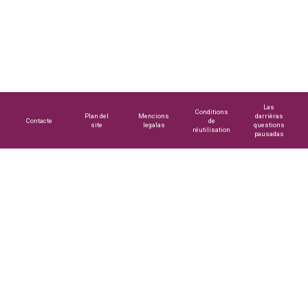
Las
Conditions
Plan del
Mencions
darrièras
Contacte
de
site
legalas
questions
réutilisation
pausadas