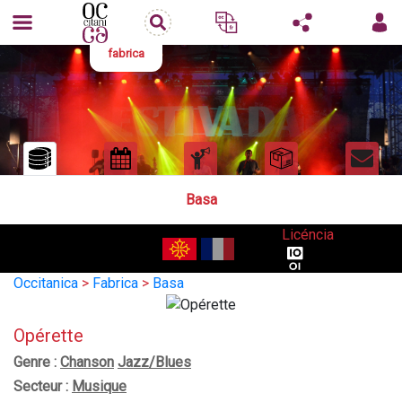
fabrica
Basa
Licéncia
Occitanica
>
Fabrica
>
Basa
Opérette
Genre :
Chanson
Jazz/Blues
Secteur :
Musique