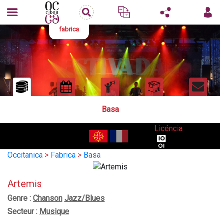
fabrica
Basa
Licéncia
Occitanica
>
Fabrica
>
Basa
Artemis
Genre :
Chanson
Jazz/Blues
Secteur :
Musique