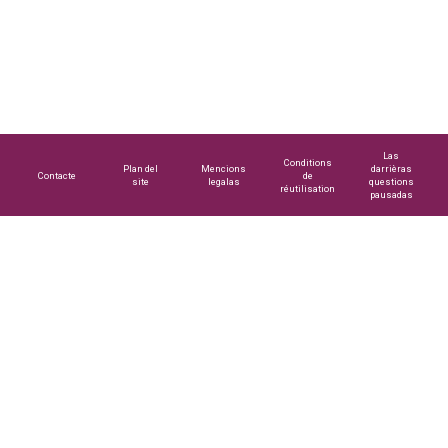
Las
Conditions
Plan del
Mencions
darrièras
Contacte
de
site
legalas
questions
réutilisation
pausadas