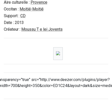
Aire culturelle :
Provence
Occitan :
Moitié-Moitié
Support :
CD
Date : 2013
Créateur :
Moussu T e lei Jovents
ransparency="true" src="http://www.deezer.com/plugins/player?
ue&width=700&height=350&color=ED1C24&layout=dark&size=med