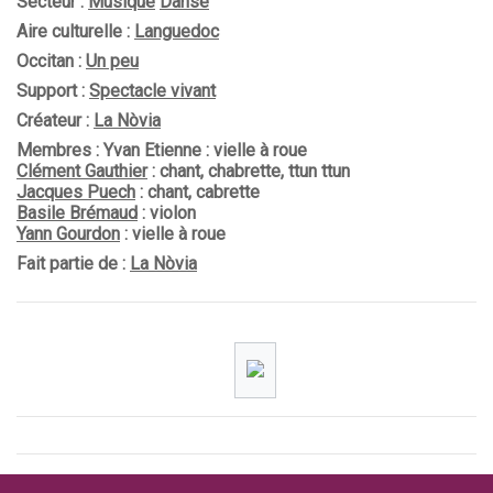
Secteur :
Musique
Danse
Aire culturelle :
Languedoc
Occitan :
Un peu
Support :
Spectacle vivant
Créateur :
La Nòvia
Membres : Yvan Etienne : vielle à roue
Clément Gauthier
: chant, chabrette, ttun ttun
Jacques Puech
: chant, cabrette
Basile Brémaud
: violon
Yann Gourdon
: vielle à roue
Fait partie de :
La Nòvia