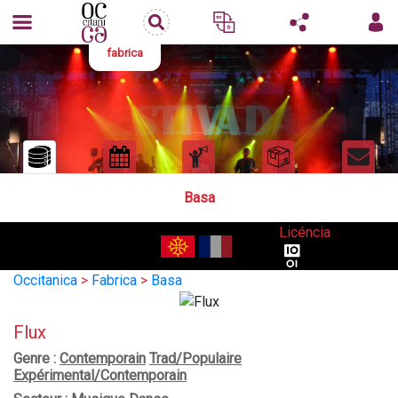
fabrica
Basa
Licéncia
Occitanica
>
Fabrica
>
Basa
Flux
Genre :
Contemporain
Trad/Populaire
Expérimental/Contemporain