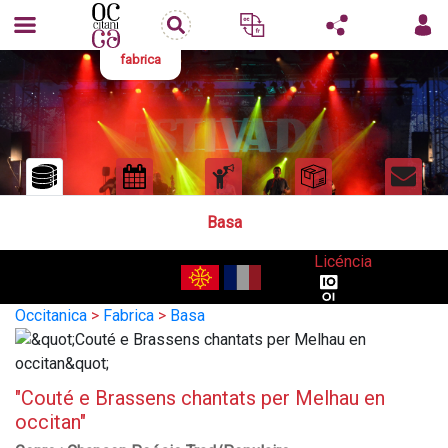
fabrica
Basa
Licéncia
Occitanica
>
Fabrica
>
Basa
"Couté e Brassens chantats per Melhau en
occitan"