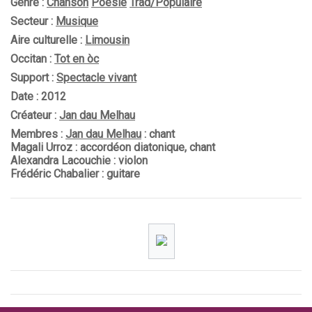
Genre :
Chanson
Poésie
Trad/Populaire
Secteur :
Musique
Aire culturelle :
Limousin
Occitan :
Tot en òc
Support :
Spectacle vivant
Date : 2012
Créateur :
Jan dau Melhau
Membres :
Jan dau Melhau
: chant
Magali Urroz : accordéon diatonique, chant
Alexandra Lacouchie : violon
Frédéric Chabalier : guitare