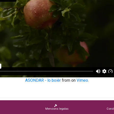
ASONDAR - lo boièr
from on
Vimeo
.
Mencions legalas
Condi