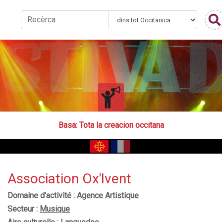
Basa
: Tota la creacion occitana
Association Ox'Ivent
Domaine d'activité :
Agence Artistique
Secteur :
Musique