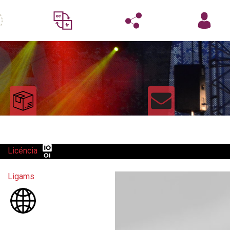
Licéncia
Ligams