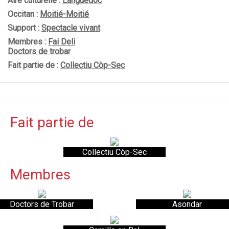
Aire culturelle :
Languedoc
Occitan :
Moitié-Moitié
Support :
Spectacle vivant
Membres :
Fai Deli
Doctors de trobar
Fait partie de :
Collectiu Còp-Sec
Fait partie de
Collectiu Còp-Sec
Membres
Doctors de Trobar
Asondar