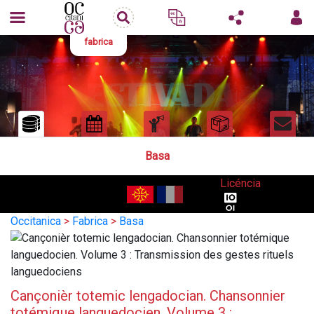
fabrica
Basa
Licéncia
Occitanica
>
Fabrica
>
Basa
Cançonièr totemic lengadocian. Chansonnier
totémique languedocien. Volume 3 :