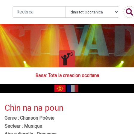
Basa
: Tota la creacion occitana
Chin na na poun
Genre :
Chanson
Poésie
Secteur :
Musique