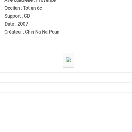
Aire culturelle :
Provence
Occitan :
Tot en òc
Support :
CD
Date : 2007
Créateur :
Chin Na Na Poun