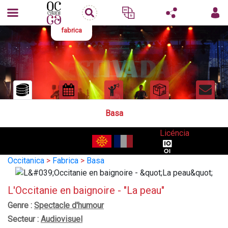
fabrica
Basa
Licéncia
Occitanica
>
Fabrica
>
Basa
L'Occitanie en baignoire - "La peau"
Genre :
Spectacle d'humour
Secteur :
Audiovisuel