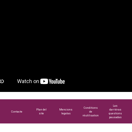
Las
Conditions
Plan del
Mencions
darrièras
Contacte
de
site
legalas
questions
réutilisation
pausadas