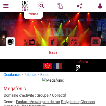
fabrica
Basa
Licéncia
Occitanica
>
Fabrica
>
Basa
Megafònic
Domaine d'activité :
Groupe / Collectif
Genre :
Fanfares/musiques de rue
Polyphonie
Chanson