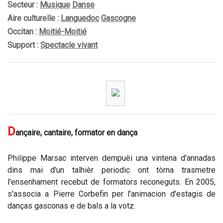
Secteur :
Musique
Danse
Aire culturelle :
Languedoc
Gascogne
Occitan :
Moitié-Moitié
Support :
Spectacle vivant
D
ançaire, cantaire, formator en dança
Philippe Marsac interven dempuèi una vintena d'annadas
dins mai d'un talhièr periodic ont tòrna trasmetre
l'ensenhament recebut de formators reconeguts. En 2005,
s'associa a Pierre Corbefin per l'animacion d'estagis de
danças gasconas e de bals a la votz.