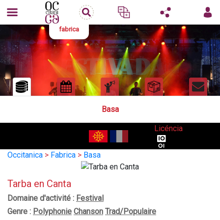
fabrica
Basa
Licéncia
Occitanica
>
Fabrica
>
Basa
Tarba en Canta
Domaine d'activité :
Festival
Genre :
Polyphonie
Chanson
Trad/Populaire