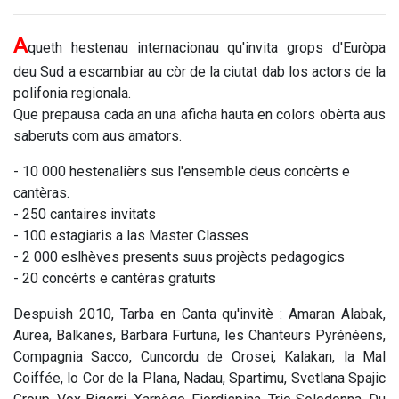
A
queth hestenau internacionau qu'invita grops d'Euròpa
deu Sud a escambiar au còr de la ciutat dab los actors de la
polifonia regionala.
Que prepausa cada an una aficha hauta en colors obèrta aus
saberuts com aus amators.
- 10 000 hestenalièrs sus l'ensemble deus concèrts e
cantèras.
- 250 cantaires invitats
- 100 estagiaris a las Master Classes
- 2 000 eslhèves presents suus projècts pedagogics
- 20 concèrts e cantèras gratuits
Despuish 2010, Tarba en Canta qu'invitè : Amaran Alabak,
Aurea, Balkanes, Barbara Furtuna, les Chanteurs Pyrénéens,
Compagnia Sacco, Cuncordu de Orosei, Kalakan, la Mal
Coiffée, lo Cor de la Plana, Nadau, Spartimu, Svetlana Spajic