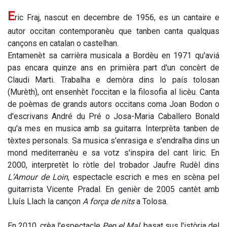
E
ric Fraj, nascut en decembre de 1956, es un cantaire e
autor occitan contemporanèu que tanben canta qualquas
cançons en catalan o castelhan.
Entamenèt sa carrièra musicala a Bordèu en 1971 qu'aviá
pas encara quinze ans en primièra part d'un concèrt de
Claudi Marti. Trabalha e demòra dins lo país tolosan
(Murèth), ont ensenhèt l'occitan e la filosofia al licèu. Canta
de poèmas de grands autors occitans coma Joan Bodon o
d'escrivans André du Pré o Josa-Maria Caballero Bonald
qu'a mes en musica amb sa guitarra. Interprèta tanben de
tèxtes personals. Sa musica s'enrasiga e s'endralha dins un
mond mediterranèu e sa votz s'inspira del cant liric. En
2000, interpretèt lo ròtle del trobador Jaufre Rudèl dins
L’Amour de Loin
, espectacle escrich e mes en scèna pel
guitarrista Vicente Pradal. En genièr de 2005 cantèt amb
Lluís Llach la cançon
A força de nits
a Tolosa.
En 2010, crèa l'espectacle
Pep el Mal
, basat sus l'istòria del