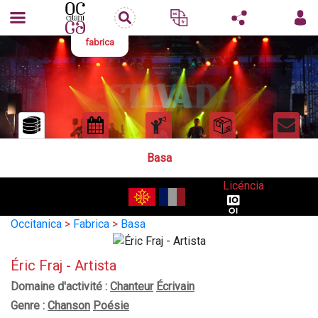
fabrica
Basa
Licéncia
Occitanica
>
Fabrica
>
Basa
Éric Fraj - Artista
Domaine d'activité :
Chanteur
Écrivain
Genre :
Chanson
Poésie