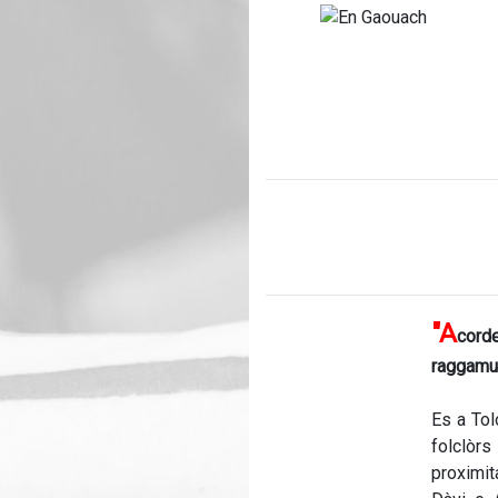
"A
cord
raggamuf
Es a Tol
folclòr
proximit