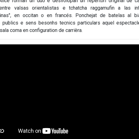
Alice forman un duò e desvolopan un repertòri original de c
entre valsas orientalistas e tchatcha raggamufin a las inf
tinas", en occitan o en francés. Ponchejat de batelas al bi
es publics e sens besonhs tecnics particulars aquel espectacl
 sala coma en configuration de carrièra.