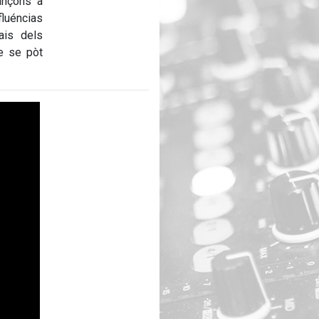
ançons a
luéncias
ais dels
e se pòt