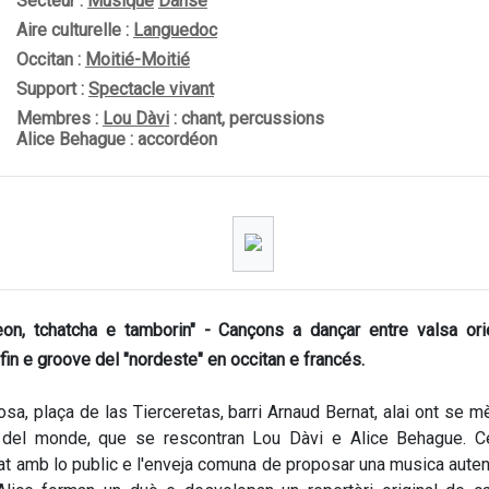
Secteur :
Musique
Danse
Aire culturelle :
Languedoc
Occitan :
Moitié-Moitié
Support :
Spectacle vivant
Membres :
Lou Dàvi
: chant, percussions
Alice Behague : accordéon
eon, tchatcha e tamborin" - Cançons a dançar entre valsa orie
in e groove del "nordeste" en occitan e francés.
osa, plaça de las Tierceretas, barri Arnaud Bernat, alai ont se m
s del monde, que se rescontran Lou Dàvi e Alice Behague. Ce
at amb lo public e l'enveja comuna de proposar una musica auten