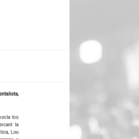
ntalista,
èscla los
rcant la
tica, Lou