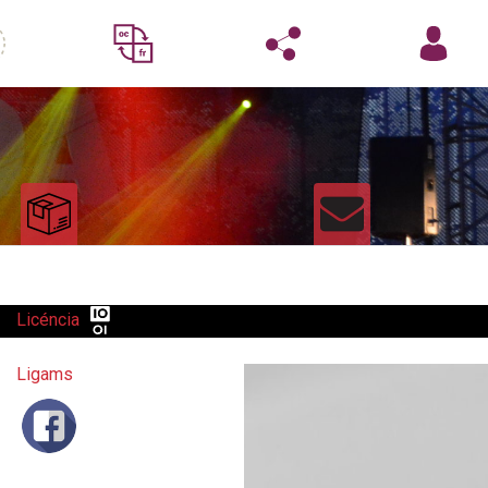
Licéncia
Ligams