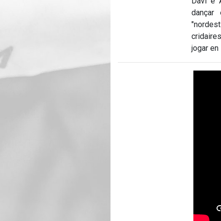
Dàvi e 
dançar 
"nordes
cridair
jogar en