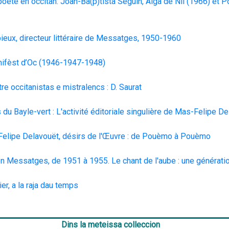
ète en occitan: Joan-Ba(p)tista Seguin, Aiga de Nil (1966) et Po
ieux, directeur littéraire de Messatges, 1950-1960
ifèst d’Oc (1946-1947-1948)
tre occitanistas e mistralencs : D. Saurat
 du Bayle-vert : L'activité éditoriale singulière de 
Mas-Felipe De
lipe Delavouët, désirs de l'Œuvre : de Pouèmo à Pouèmo
on Messatges, de 1951 à 1955. Le chant de l'aube : une génératio
ier, a la raja dau temps
Dins la meteissa colleccion