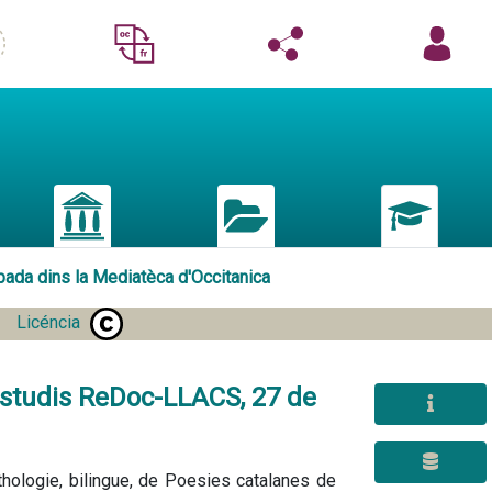
pada dins la Mediatèca d'Occitanica
Licéncia
'estudis ReDoc-LLACS, 27 de
thologie, bilingue, de Poesies catalanes de 