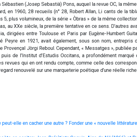
ph Sébastien (Josep Sebastià) Pons, auquel la revue OC, la mêm
rd, en 1960, 28 recueils (n° 28, Robert Allan, Li cants de la tib
es 5, plus volumineux, de la série « Òbras » de la même collectio
s, au XXe siècle, la première tentative en ce sens. D’autres avaie
ia, dirigées entre Toulouse et Paris par Eugène-Humbert Guitar
ré Peyre en 1921, avait également, sous son nom, entrepris 
 le Provençal Jòrgi Reboul. Cependant, « Messatges », publiée pa
, puis de l’Institut d’Estudis Occitans, a profondément marqué 
 des revues qui en ont rendu compte, comme celle des correspon
 regard renouvelé sur une marqueterie poétique d’une réelle rich
 peut-elle en cacher une autre ? Fonder une « nouvelle littératur