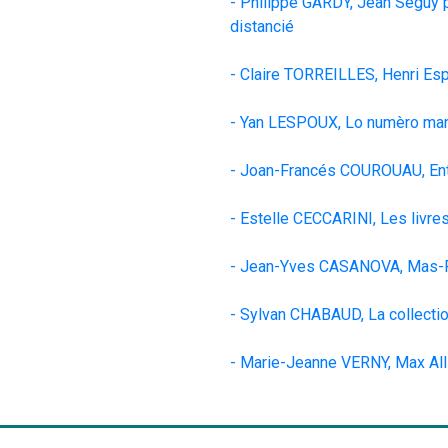
- Philippe GARDY, Jean Séguy po
distancié
- Claire TORREILLES, Henri Esp
- Yan LESPOUX, 
Lo numèro man
- Joan-Francés COUROUAU, 
En
- Estelle CECCARINI, 
Les livres
- Jean-Yves CASANOVA, Mas-Fe
- Sylvan CHABAUD, 
La collecti
- Marie-Jeanne VERNY, 
Max All