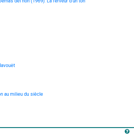
ëmas del non (1969). La ferveur d’un ton 
lavouët
n au milieu du siècle