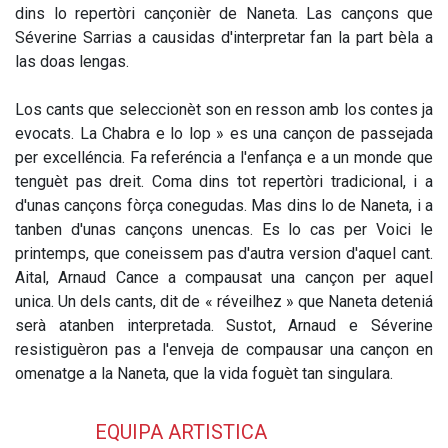
dins lo repertòri cançonièr de Naneta. Las cançons que
Séverine Sarrias a causidas d'interpretar fan la part bèla a
las doas lengas.
Los cants que seleccionèt son en resson amb los contes ja
evocats. La Chabra e lo lop » es una cançon de passejada
per excelléncia. Fa referéncia a l'enfança e a un monde que
tenguèt pas dreit. Coma dins tot repertòri tradicional, i a
d'unas cançons fòrça conegudas. Mas dins lo de Naneta, i a
tanben d'unas cançons unencas. Es lo cas per Voici le
printemps, que coneissem pas d'autra version d'aquel cant.
Aital, Arnaud Cance a compausat una cançon per aquel
unica. Un dels cants, dit de « réveilhez » que Naneta deteniá
serà atanben interpretada. Sustot, Arnaud e Séverine
resistiguèron pas a l'enveja de compausar una cançon en
omenatge a la Naneta, que la vida foguèt tan singulara.
EQUIPA ARTISTICA