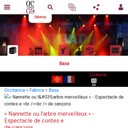
fabrica
Basa
Licéncia
Occitanica
>
Fabrica
>
Basa
« Nannette ou l'arbre merveilleux » -
Espectacle de contes e
de cançons