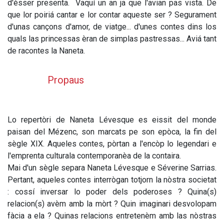
d'èsser presenta. Vaquí un an ja que l'avian pas vista. De
que lor poiriá cantar e lor contar aqueste ser ? Segurament
d'unas cançons d'amor, de viatge... d'unes contes dins los
quals las princessas èran de simplas pastressas... Aviá tant
de racontes la Naneta.
Propaus
Lo repertòri de Naneta Lévesque es eissit del monde
paisan del Mézenc, son marcats pe son epòca, la fin del
sègle XIX. Aqueles contes, pòrtan a l'encòp lo legendari e
l'emprenta culturala contemporanèa de la contaira.
Mai d'un sègle separa Naneta Lévesque e Séverine Sarrias.
Pertant, aqueles contes interrògan totjorn la nòstra societat
: cossí inversar lo poder dels poderoses ? Quina(s)
relacion(s) avèm amb la mòrt ? Quin imaginari desvolopam
fàcia a ela ? Quinas relacions entretenèm amb las nòstras