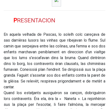
PRESENTACION
En aquela velhada de Pascas, lo solelh colc careçava de
sas darrièras lusors las vinhas que ribejavan lo flume. Sul
camin que serpejava entre las colinas, una femna e sos dos
enfants marchavan peniblament en direccion d'un vialtge
que los lums s'escafavan dins la bruma. Quand dintrèron
dins lo borg, los contravents èran clausats, las chiminèias
fumavan. Coneissiá plan l'endreit. Se dirigissiá sus la plaça
granda. Faguèt s'assetar sos dos enfants contra la paret de
la glèisa. Se relevèt, respirava prigondament e de metèt a
cantar.
Quand los estatjants ausiguèron sa cançon, dobriguèron
lors contravents. Éra ela, èra la « Naneta ». La rejonhèron
sus la plaça per l'escotar, li faire l'almòina, la mercejar