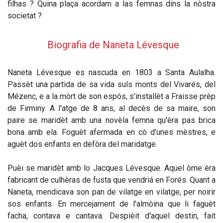
filhas ? Quina plaça acordam a las femnas dins la nòstra
societat ?
Biografia de Naneta Lévesque
Naneta Lévesque es nascuda en 1803 a Santa Aulalha.
Passèt una partida de sa vida suls monts del Vivarés, del
Mézenc, e a la mòrt de son espós, s'installèt a Fraisse prèp
de Firminy. A l'atge de 8 ans, al decès de sa maire, son
paire se maridèt amb una novèla femna qu'èra pas brica
bona amb ela. Foguèt afermada en cò d'unes mèstres, e
aguèt dos enfants en defòra del maridatge.
Puèi se maridèt amb lo Jacques Lévesque. Aquel òme èra
fabricant de culhèras de fusta que vendriá en Forés. Quant a
Naneta, mendicava son pan de vilatge en vilatge, per noirir
sos enfants. En mercejament de l'almòina que li faguèt
facha, contava e cantava. Despièit d'aquel destin, fait