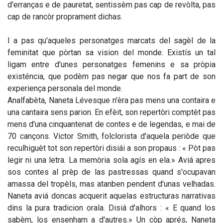
d'erranças e de pauretat, sentissèm pas cap de revòlta, pas
cap de rancòr proprament dichas.
I a pas qu'aqueles personatges marcats del sagèl de la
feminitat que pòrtan sa vision del monde. Existís un tal
ligam entre d'unes personatges femenins e sa pròpia
existéncia, que podèm pas negar que nos fa part de son
experiença personala del monde.
Analfabèta, Naneta Lévesque n'èra pas mens una contaira e
una cantaira sens parion. En efèit, son repertòri comptèt pas
mens d'una cinquantenat de contes e de legendas, e mai de
70 cançons. Victor Smith, folclorista d'aquela periòde que
reculhiguèt tot son repertòri disiái a son propaus : « Pòt pas
legir ni una letra. La memòria sola agís en ela.» Aviá apres
sos contes al prèp de las pastressas quand s'ocupavan
amassa del tropèls, mas atanben pendent d'unas velhadas.
Naneta aviá doncas acquerit aquelas estructuras narrativas
dins la pura tradicion orala. Disiá d'alhors : « E quand los
sabèm, los ensenham a d'autres.» Un còp aprés, Naneta