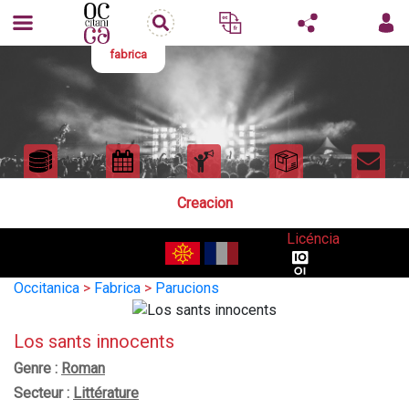
fabrica
Creacion
Licéncia
Occitanica
>
Fabrica
>
Parucions
Los sants innocents
Genre :
Roman
Secteur :
Littérature