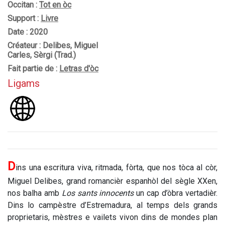
Occitan :
Tot en òc
Support :
Livre
Date : 2020
Créateur : Delibes, Miguel
Carles, Sèrgi (Trad.)
Fait partie de :
Letras d'òc
Ligams
D
ins una escritura viva, ritmada, fòrta, que nos tòca al còr,
Miguel Delibes, grand romancièr espanhòl del sègle XXen,
nos balha amb
Los sants innocents
un cap d’òbra vertadièr.
Dins lo campèstre d’Estremadura, al temps dels grands
proprietaris, mèstres e vailets vivon dins de mondes plan