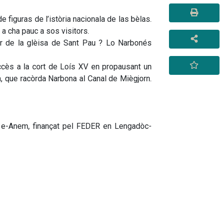
 figuras de l’istòria nacionala de las bèlas. 
 cha pauc a sos visitors.
r de la glèisa de Sant Pau ? Lo Narbonés 
ès a la cort de Loís XV en propausant un 
, que racòrda Narbona al Canal de Miègjorn. 
e e-Anem, finançat pel FEDER en Lengadòc-