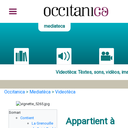
mediateca
Videotèca
: Tèxtes, sons, vidèos, i
Occitanica
>
Mediatèca
>
Videotèca
Somari
Contient
Appartient à
La Grenouille