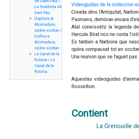
de Saint-Paul /
Videoguidas de la colleccion 
La Granhòta de
Creada dins l’Antiquitat, Narbon
Sant Pau
Daphnis et
Pasmens, demòran encara d’elem
Alcimadure,
Atal coneissètz la legenda de
opéra occitan /
Hercule Birat nos ne conta l’is
Dafnis e
Es tanben a Narbona que nasq
Alcimadura,
opèra occitan
opèra compausat tot en occitan 
Le Canal de la
Una reunion que se faguèt pas s
Robine / Lo
Canal de la
Robina
Aquestas videoguidas d'anima
Rosselhon.
Contient
La Grenouille d