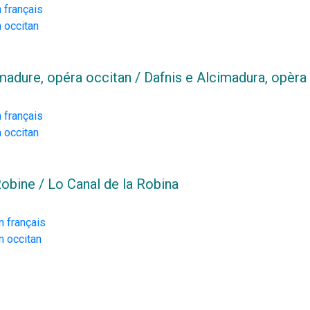
 français
n occitan
madure, opéra occitan / Dafnis e Alcimadura, opèra
 français
n occitan
Robine / Lo Canal de la Robina
n français
n occitan