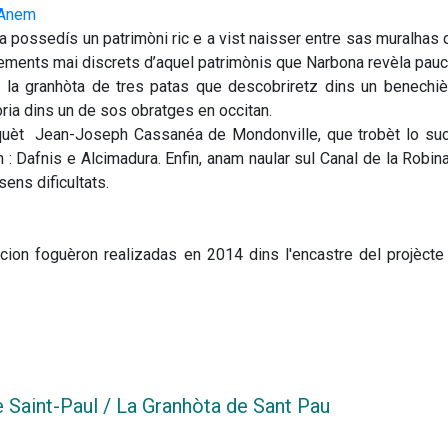
eAnem
a possedís un patrimòni ric e a vist naisser entre sas muralhas de
ents mai discrets d’aquel patrimònis que Narbona revèla pauc a
 la granhòta de tres patas que descobriretz dins un benechiè
tòria dins un de sos obratges en occitan.
uèt  Jean-Joseph Cassanéa de Mondonville, que trobèt lo succ
: Dafnis e Alcimadura. Enfin, anam naular sul Canal de la Robina
ens dificultats.
cion foguèron realizadas en 2014 dins l'encastre del projèct
e Saint-Paul / La Granhòta de Sant Pau