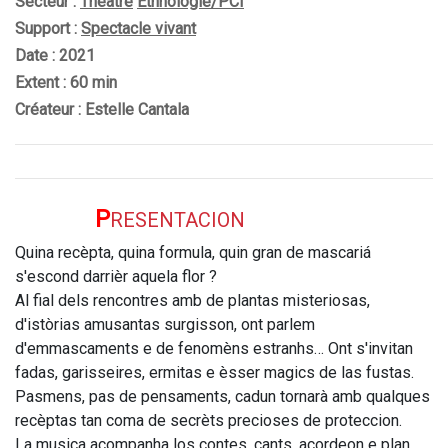
Secteur :
Théâtre
Ethnologie/PCI
Support :
Spectacle vivant
Date : 2021
Extent : 60 min
Créateur : Estelle Cantala
P
RESENTACION
Quina recèpta, quina formula, quin gran de mascariá
s'escond darrièr aquela flor ?
Al fial dels rencontres amb de plantas misteriosas,
d'istòrias amusantas surgisson, ont parlem
d'emmascaments e de fenomèns estranhs… Ont s'invitan
fadas, garisseires, ermitas e èsser magics de las fustas.
Pasmens, pas de pensaments, cadun tornarà amb qualques
recèptas tan coma de secrèts precioses de proteccion.
La musica acompanha los contes, cants, acordeon e plan