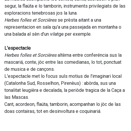
segur, la flaüta e lo tamborin, instruments privilegiats de las
exploracions tenebrosas jos la luna.
Herbes folles et Sorcières
se prèsta aitant a una
representacion en sala qu'a una passejada en montanha o
una balada al sèn d'un vilatge per exemple.
L'espectacle
Herbes folles et Sorcières
altèrna entre conferéncia sus la
mascariá, conte, jòc entre las comedianas, lo tot, ponctuat
de musica e de cançons.
L'espectacle met lo focus suls motius de l'imaginari local
(Catalonha Sud, Rosselhon, Pirenèus) : abòrda, sus una
tonalitat leugièra e decalada, la periòde tragica de la Caça a
las Mascas.
Cant, acordeon, flaüta, tamborin, acompanhan lo jòc de las
doas contairas, tot en desinvoltura e coquinariá.