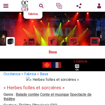
fabrica
Basa
Licéncia
Occitanica
>
Fabrica
>
Basa
« Herbes folles et sorcières »
Genre :
Balade contée
Conte et musique
Spectacle de
théâtre