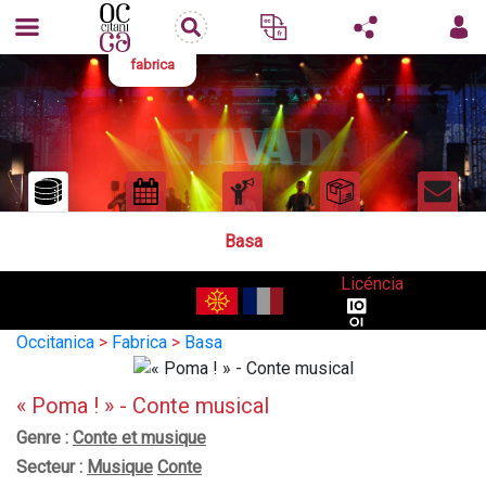
fabrica
Basa
Licéncia
Occitanica
>
Fabrica
>
Basa
« Poma ! » - Conte musical
Genre :
Conte et musique
Secteur :
Musique
Conte