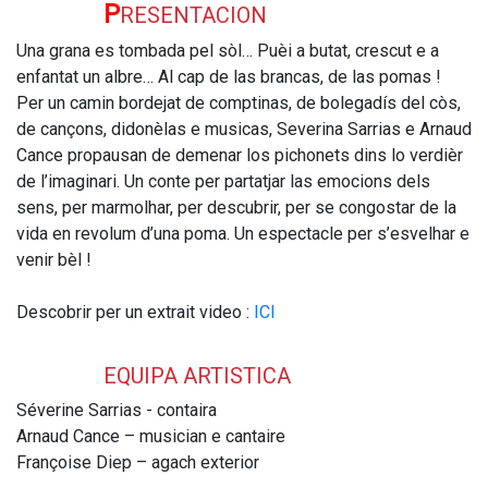
P
RESENTACION
Una grana es tombada pel sòl… Puèi a butat, crescut e a
enfantat un albre… Al cap de las brancas, de las pomas !
Per un camin bordejat de comptinas, de bolegadís del còs,
de cançons, didonèlas e musicas, Severina Sarrias e Arnaud
Cance propausan de demenar los pichonets dins lo verdièr
de l’imaginari. Un conte per partatjar las emocions dels
sens, per marmolhar, per descubrir, per se congostar de la
vida en revolum d’una poma. Un espectacle per s’esvelhar e
venir bèl !
Descobrir per un extrait video :
ICI
EQUIPA ARTISTICA
Séverine Sarrias - contaira
Arnaud Cance – musician e cantaire
Françoise Diep – agach exterior