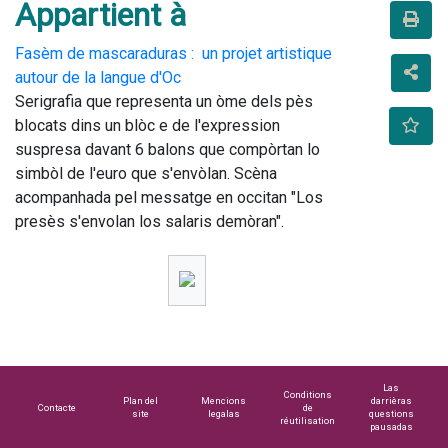
Appartient à
Fasèm de mascaraduras : un projet artistique
autour de la langue d'Oc
Serigrafia que representa un òme dels pès 
blocats dins un blòc e de l'expression 
suspresa davant 6 balons que compòrtan lo 
simbòl de l'euro que s'envòlan. Scèna 
acompanhada pel messatge en occitan "Los 
presès s'envolan los salaris demòran".
Las
Conditions
Plan del
Mencions
darrièras
Contacte
de
site
legalas
questions
réutilisation
pausadas