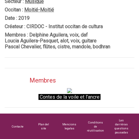
Secteur :
Musique
Occitan :
Moitié-Moitié
Date : 2019
Créateur : CIRDOC - Institut occitan de cultura
Membres : Delphine Aguilera, voix, daf
Loucia Aguilera-Pasquet, alot, voix, guitare
Pascal Chevalier, flûtes, cistre, mandole, bodhran
Membres
Contes de la voile et l'ancre
Las
Conditions
Plan del
Mencions
darrièras
Contacte
de
site
legalas
questions
réutilisation
pausadas