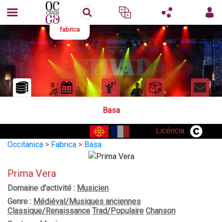
fabrica
Basa
Licéncia
Occitanica
>
Fabrica
>
Basa
Prima Vera
Domaine d'activité :
Musicien
Genre :
Médiéval/Musiques anciennes
Classique/Renaissance
Trad/Populaire
Chanson