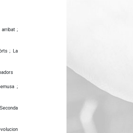
arribat ;
rts ; La
obadors
nemusa ;
 Seconda
volucion