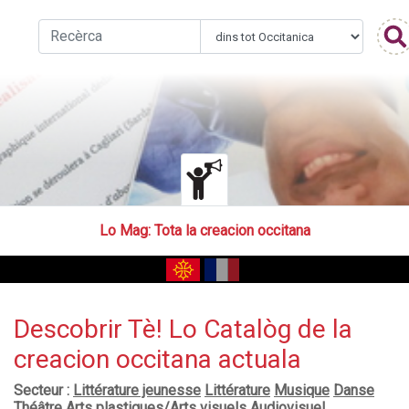
Lo Mag
: Tota la creacion occitana
Descobrir Tè! Lo Catalòg de la
creacion occitana actuala
Secteur :
Littérature jeunesse
Littérature
Musique
Danse
Théâtre
Arts plastiques/Arts visuels
Audiovisuel