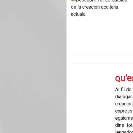
u'
Q
Al fil d
dialògan
creacio
express
egalamen
dins to
lengadoc