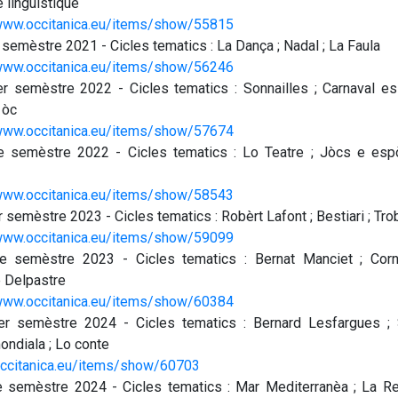
é linguistique
/www.occitanica.eu/items/show/55815
 semèstre 2021 - Cicles tematics : La Dança ; Nadal ; La Faula
/www.occitanica.eu/items/show/56246
r semèstre 2022 - Cicles tematics : Sonnailles ; Carnaval es 
 òc
/www.occitanica.eu/items/show/57674
 semèstre 2022 - Cicles tematics : Lo Teatre ; Jòcs e espò
/www.occitanica.eu/items/show/58543
r semèstre 2023 - Cicles tematics : Robèrt Lafont ; Bestiari ; Tr
/www.occitanica.eu/items/show/59099
 semèstre 2023 - Cicles tematics : Bernat Manciet ; Cor
 Delpastre
/www.occitanica.eu/items/show/60384
r semèstre 2024 - Cicles tematics : Bernard Lesfargues ;
ondiala ; Lo conte
/occitanica.eu/items/show/60703
 semèstre 2024 - Cicles tematics : Mar Mediterranèa ; La Re