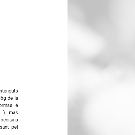
ontenguts
lòg de la
formas e
..), mas
 occitana
sant pel