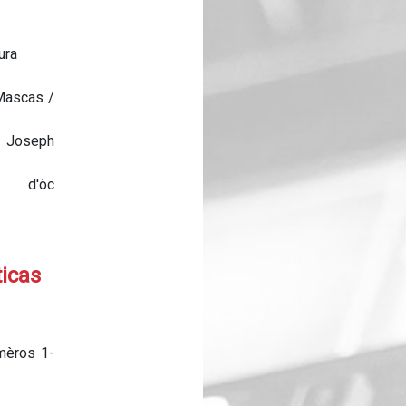
ura
Mascas /
/ Joseph
 d'òc
ticas
mèros 1-