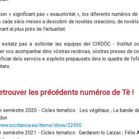
ion » significant pas « exaustivitat », los diferents numèros de
 cada sièis meses a descobrir de novèlas creacions, de novèls 
ant al plus près de l'actualitat.
 esitatz pas a sollicitar las equipas del CIRDÒC - Institut o
per vos acompanhar dins vòstras recèrcas, vòstras presas de co
ficiar dels servicis e espleits prepausats dins lo quadre de l'ofè
itats.
etrouver les précédents numéros de Tè !
 semèstre 2020 - Cicles tematics : Les végétaux ; La bande d
don
/www.occitanica.eu/items/show/22930
r semèstre 2021 - Cicles tematics : Gardarem lo Larzac ; Félix A