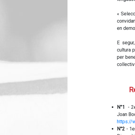
« Selecc
convidan
en demor
E segur,
cultura 
per bene
collectiv
R
N°1
- 2e
Joan Bo
https:/
N°2
- 1e