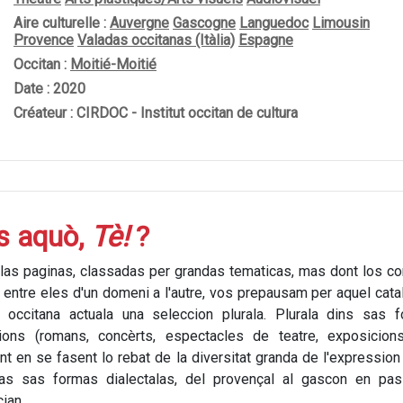
Aire culturelle :
Auvergne
Gascogne
Languedoc
Limousin
Provence
Valadas occitanas (Itàlia)
Espagne
Occitan :
Moitié-Moitié
Date : 2020
Créateur : CIRDOC - Institut occitan de cultura
es aquò,
Tè!
?
e las paginas, classadas per grandas tematicas, mas dont los c
 entre eles d'un domeni a l'autre, vos prepausam per aquel cata
n occitana actuala una seleccion plurala. Plurala dins sas 
ions (romans, concèrts, espectacles de teatre, exposicions.
t en se fasent lo rebat de la diversitat granda de l'expression
tas sas formas dialectalas, del provençal al gascon en pas
ian.