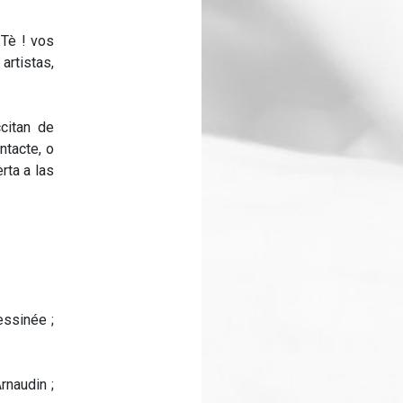
 Tè ! vos
artistas,
ccitan de
ntacte, o
rta a las
essinée ;
rnaudin ;