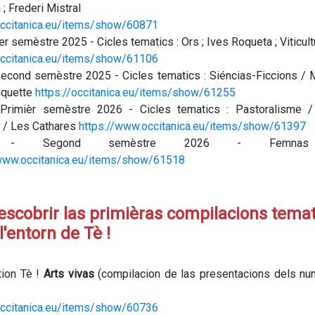
 ; Frederi Mistral
/occitanica.eu/items/show/60871
er semèstre 2025 - Cicles tematics : Ors ; Ives Roqueta ; Viticult
/occitanica.eu/items/show/61106
econd semèstre 2025 - Cicles tematics : Siéncias-Ficcions / 
quette
https://occitanica.eu/items/show/61255
rimièr semèstre 2026 - Cicles tematics : Pastoralisme 
d / Les Cathares
https://www.occitanica.eu/items/show/61397
 Segond semèstre 2026 - Femnas
/www.occitanica.eu/items/show/61518
escobrir las primièras compilacions tema
l'entorn de Tè !
tion Tè !
Arts vivas
(compilacion de las presentacions dels nu
/occitanica.eu/items/show/60736