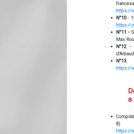
francesa
https:/
N°10
- 1
https:/
N°11 -
S
Max Rou
N°12
- P
d'Arbau
N°13
-
https:/
D
a 
Compila
8)
https:/