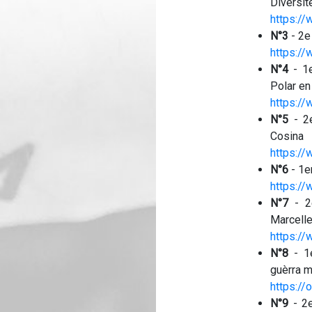
Diversit
https:/
N°3
- 2e
https:/
N°4
- 1e
Polar en
https:/
N°5
- 2e
Cosina
https:/
N°6
- 1e
https:/
N°7
- 2e
Marcelle
https:/
N°8
- 1e
guèrra m
https:/
N°9
- 2e