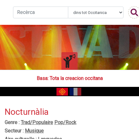
Basa
: Tota la creacion occitana
Nocturnàlia
Genre :
Trad/Populaire
Pop/Rock
Secteur :
Musique