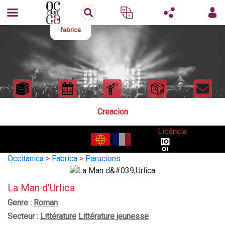
fabrica
Creacion
Licéncia
Occitanica
>
Fabrica
>
Parucions
La Man d'Urlica
Genre :
Roman
Secteur :
Littérature
Littérature jeunesse