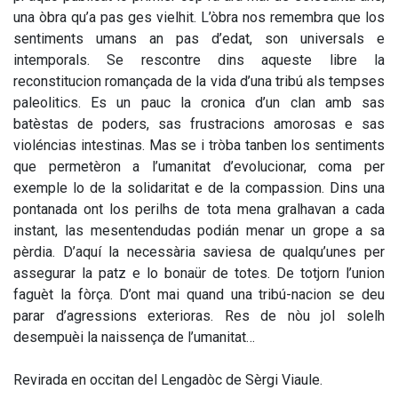
una òbra qu’a pas ges vielhit. L’òbra nos remembra que los
sentiments umans an pas d’edat, son universals e
intemporals. Se rescontre dins aqueste libre la
reconstitucion romançada de la vida d’una tribú als tempses
paleolitics. Es un pauc la cronica d’un clan amb sas
batèstas de poders, sas frustracions amorosas e sas
violéncias intestinas. Mas se i tròba tanben los sentiments
que permetèron a l’umanitat d’evolucionar, coma per
exemple lo de la solidaritat e de la compassion. Dins una
pontanada ont los perilhs de tota mena gralhavan a cada
instant, las mesentendudas podián menar un grope a sa
pèrdia. D’aquí la necessària saviesa de qualqu’unes per
assegurar la patz e lo bonaür de totes. De totjorn l’union
faguèt la fòrça. D’ont mai quand una tribú-nacion se deu
parar d’agressions exterioras. Res de nòu jol solelh
desempuèi la naissença de l’umanitat…
Revirada en occitan del Lengadòc de Sèrgi Viaule.