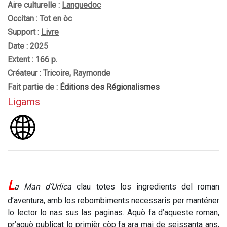
Aire culturelle :
Languedoc
Occitan :
Tot en òc
Support :
Livre
Date : 2025
Extent : 166 p.
Créateur : Tricoire, Raymonde
Fait partie de :
Éditions des Régionalismes
Ligams
L
a Man d’Urlica
clau totes los ingredients del roman
d’aventura, amb los rebombiments necessaris per manténer
lo lector lo nas sus las paginas. Aquò fa d’aqueste roman,
pr’aquò publicat lo primièr còp fa ara mai de seissanta ans,