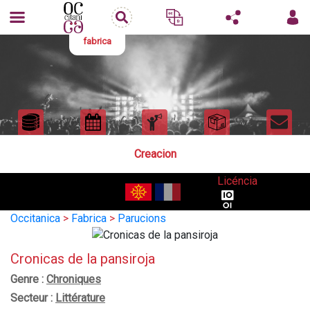
fabrica
Creacion
Licéncia
Occitanica
>
Fabrica
>
Parucions
Cronicas de la pansiroja
Genre :
Chroniques
Secteur :
Littérature