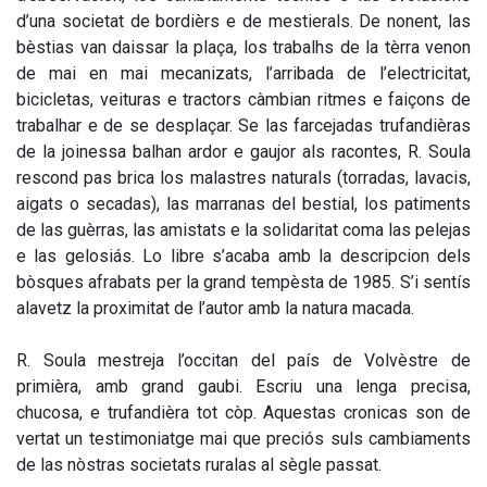
d’una societat de bordièrs e de mestierals. De nonent, las
bèstias van daissar la plaça, los trabalhs de la tèrra venon
de mai en mai mecanizats, l’arribada de l’electricitat,
bicicletas, veituras e tractors càmbian ritmes e faiçons de
trabalhar e de se desplaçar. Se las farcejadas trufandièras
de la joinessa balhan ardor e gaujor als racontes, R. Soula
rescond pas brica los malastres naturals (torradas, lavacis,
aigats o secadas), las marranas del bestial, los patiments
de las guèrras, las amistats e la solidaritat coma las pelejas
e las gelosiás. Lo libre s’acaba amb la descripcion dels
bòsques afrabats per la grand tempèsta de 1985. S’i sentís
alavetz la proximitat de l’autor amb la natura macada.
R. Soula mestreja l’occitan del país de Volvèstre de
primièra, amb grand gaubi. Escriu una lenga precisa,
chucosa, e trufandièra tot còp. Aquestas cronicas son de
vertat un testimoniatge mai que preciós suls cambiaments
de las nòstras societats ruralas al sègle passat.